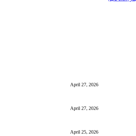
منشورات شائعة
ئی کے فوائد اور
منچسٹر میں ملک تھیسل(اونٹ کٹارہ) کیوں ٹرینڈ کر رہا 
استعمال
April 27, 2026
گلاسگو میں جنسنگ کیوں ٹرینڈ کر رہی ہے (2026) – فوائد، استعمالات اور خریداری گائیڈ
April 27, 2026
ائیڈ)
برمنگھم میں شلاجیت کیوں اتنی مقبول ہے – فوائد، استعمال اور ڈی
April 25, 2026