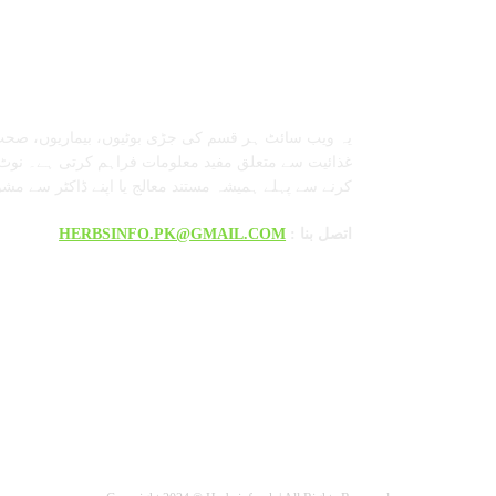
معلومات عنا
یہ ویب سائٹ ہر قسم کی جڑی بوٹیوں، بیماریوں، صحت
غذائیت سے متعلق مفید معلومات فراہم کرتی ہے۔ نوٹ:
کرنے سے پہلے ہمیشہ مستند معالج یا اپنے ڈاکٹر سے مش
: اتصل بنا
HERBSINFO.PK@GMAIL.COM