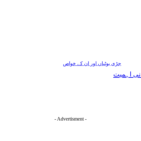
جڑی بوٹیاں اور ان کے خواص
انی اہمیت
- Advertisment -