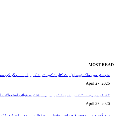
MOST READ
منچسٹر میں ملک تھیسل(اونٹ کٹارہ) کیوں ٹرینڈ کر رہا ہے – جگر کی صفا
April 27, 2026
گلاسگو میں جنسنگ کیوں ٹرینڈ کر رہی ہے (2026) – فوائد، استعمالات اور خریداری گائیڈ
April 27, 2026
برمنگھم میں شلاجیت کیوں اتنی مقبول ہے – فوائد، استعمال اور ڈیمانڈ ٹرینڈز (2026 گ