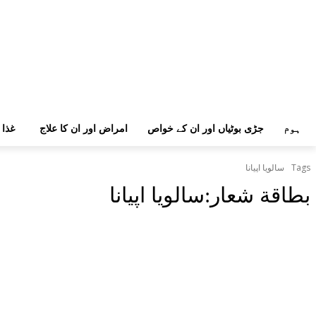
ہوم
جڑی بوٹیاں اور ان کے خواص
امراض اور ان کا علاج
غذا 
Tags
سالویا اپیانا
بطاقة شعار:
سالویا اپیانا