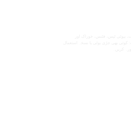
تابعنا
، بیوٹی ٹپس، فٹنس، خوراک اور
 کوئی بھی جڑی بوٹی یا نسخہ استعمال
ورہ کریں۔