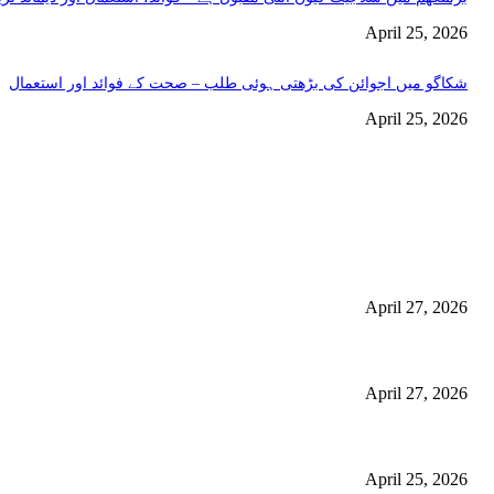
April 25, 2026
شکاگو میں اجوائن کی بڑھتی ہوئی طلب – صحت کے فوائد اور استعمال
April 25, 2026
اختيارات المحرر
منچسٹر میں ملک تھیسل(اونٹ کٹارہ) کیوں ٹرینڈ کر رہا ہے – جگر کی صفا
استعمال
April 27, 2026
گلاسگو میں جنسنگ کیوں ٹرینڈ کر رہی ہے (2026) – فوائد، استعمالات اور خریداری گائیڈ
April 27, 2026
برمنگھم میں شلاجیت کیوں اتنی مقبول ہے – فوائد، استعمال اور ڈیمانڈ ٹرینڈز (2026 گ
April 25, 2026