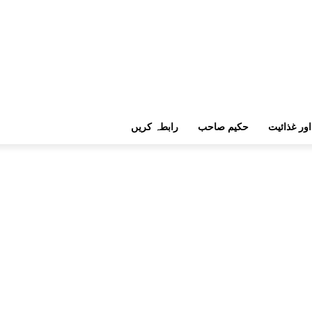
اور غذائیت
حکیم صاحب
رابطہ کریں