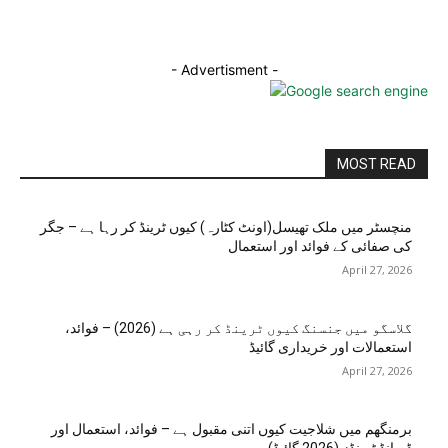
- Advertisment -
MOST READ
منچسٹر میں ملک تھیسل(اونٹ کٹارہ) کیوں ٹرینڈ کر رہا ہے – جگر
کی صفائی کے فوائد اور استعمال
April 27, 2026
گلاسگو میں جنسنگ کیوں ٹرینڈ کر رہی ہے (2026) – فوائد،
استعمالات اور خریداری گائیڈ
April 27, 2026
برمنگھم میں شلاجیت کیوں اتنی مقبول ہے – فوائد، استعمال اور