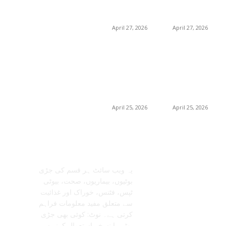
فوائد، استعمالات اور
فوائد، استعمالات اور
خریداری گائیڈ
خریداری گائیڈ
April 27, 2026
April 27, 2026
برمنگھم میں
برمنگھم میں
شلاجیت کیوں اتنی
شلاجیت کیوں اتنی
مقبول ہے – فوائد،
مقبول ہے – فوائد،
استعمال اور ڈیمانڈ
استعمال اور ڈیمانڈ
ٹرینڈز (2026 گائیڈ)
ٹرینڈز (2026 گائیڈ)
April 25, 2026
April 25, 2026
معلومات عنا
تابعنا
یہ ویب سائٹ ہر قسم کی جڑی
بوٹیوں، بیماریوں، صحت، بیوٹی
ٹپس، فٹنس، خوراک اور غذائیت
سے متعلق مفید معلومات فراہم
کرتی ہے۔ نوٹ: کوئی بھی جڑی
بوٹی یا نسخہ استعمال کرنے سے