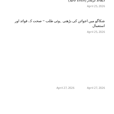
ڈیمانڈ ٹرینڈز (2026 گائیڈ)
April 25, 2026
شکاگو میں اجوائن کی بڑھتی ہوئی طلب – صحت کے فوائد اور
استعمال
April 25, 2026
اختيارات المحرر
منشورات شائعة
فئة شعبية
جڑی بوٹیاں اور ان کے
منچسٹر میں ملک
منچسٹر میں ملک
تھیسل(اونٹ کٹارہ)
تھیسل(اونٹ کٹارہ)
217
خواص
کیوں ٹرینڈ کر رہا ہے
کیوں ٹرینڈ کر رہا ہے
19
غذا اور غذائیت
– جگر کی صفائی کے
– جگر کی صفائی کے
فوائد اور استعمال
فوائد اور استعمال
10
فٹنس
April 27, 2026
April 27, 2026
امراض اور ان کا علاج
8
8
طب و صحت
گلاسگو میں جنسنگ
گلاسگو میں جنسنگ
8
بیوٹی
کیوں ٹرینڈ کر
کیوں ٹرینڈ کر
رہی ہے (2026) –
رہی ہے (2026) –
0
حکیم صاحب