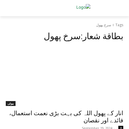
n
Tags
سرخ پھول
بطاقة شعار:
سرخ پھول
?
t
بیوٹی
انار کے پھول اللہ کی بہت بڑی نعمت استعمال،
فائدے اور نقصان
September 19, 2024
-
0