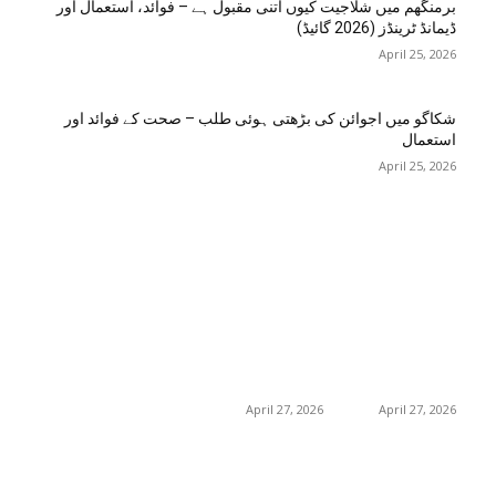
برمنگھم میں شلاجیت کیوں اتنی مقبول ہے – فوائد، استعمال اور
ڈیمانڈ ٹرینڈز (2026 گائیڈ)
April 25, 2026
شکاگو میں اجوائن کی بڑھتی ہوئی طلب – صحت کے فوائد اور
استعمال
April 25, 2026
اختيارات المحرر
منشورات شائعة
فئة شعبية
جڑی بوٹیاں اور ان کے
منچسٹر میں ملک
منچسٹر میں ملک
تھیسل(اونٹ کٹارہ)
تھیسل(اونٹ کٹارہ)
217
خواص
کیوں ٹرینڈ کر رہا ہے
کیوں ٹرینڈ کر رہا ہے
19
غذا اور غذائیت
– جگر کی صفائی کے
– جگر کی صفائی کے
فوائد اور استعمال
فوائد اور استعمال
10
فٹنس
April 27, 2026
April 27, 2026
امراض اور ان کا علاج
8
8
طب و صحت
گلاسگو میں جنسنگ
گلاسگو میں جنسنگ
8
بیوٹی
کیوں ٹرینڈ کر
کیوں ٹرینڈ کر