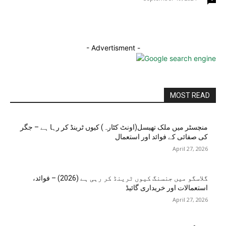
- Advertisment -
MOST READ
منچسٹر میں ملک تھیسل(اونٹ کٹارہ) کیوں ٹرینڈ کر رہا ہے – جگر
کی صفائی کے فوائد اور استعمال
April 27, 2026
گلاسگو میں جنسنگ کیوں ٹرینڈ کر رہی ہے (2026) – فوائد،
استعمالات اور خریداری گائیڈ
April 27, 2026