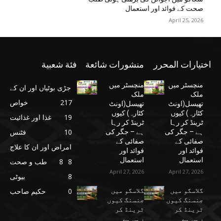
صحت کے فوائد اور استعمال
April 25, 2026
اختيارات المحرر
منشورات شائعة
فئة شعبية
منچسٹر میں
منچسٹر میں
جڑی بوٹیاں اور ان کے
ملک
ملک
217
خواص
تھیسل(اونٹ
تھیسل(اونٹ
کٹارہ) کیوں
کٹارہ) کیوں
19
غذا اور غذائیت
ٹرینڈ کر رہا
ٹرینڈ کر رہا
10
فٹنس
ہے – جگر کی
ہے – جگر کی
صفائی کے
صفائی کے
امراض اور ان کا علاج
فوائد اور
فوائد اور
استعمال
استعمال
8
8
طب و صحت
April 27, 2026
April 27, 2026
8
بیوٹی
گلاسگو میں
گلاسگو میں
0
حکیم صاحب
جنسنگ کیوں
جنسنگ کیوں
ٹرینڈ کر
ٹرینڈ کر
رہی ہے
رہی ہے