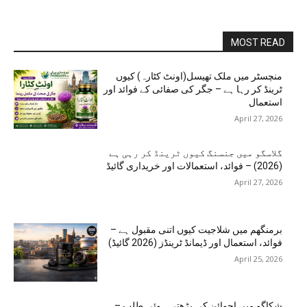
MOST READ
منچسٹر میں ملک تھیسل(اونٹ کٹارہ) کیوں
ٹرینڈ کر رہا ہے – جگر کی صفائی کے فوائد اور
استعمال
April 27, 2026
گلاسگو میں جنسنگ کیوں ٹرینڈ کر رہی ہے
(2026) – فوائد، استعمالات اور خریداری گائیڈ
April 27, 2026
برمنگھم میں شلاجیت کیوں اتنی مقبول ہے –
فوائد، استعمال اور ڈیمانڈ ٹرینڈز (2026 گائیڈ)
April 25, 2026
شکاگو میں اجوائن کی بڑھتی ہوئی طلب –