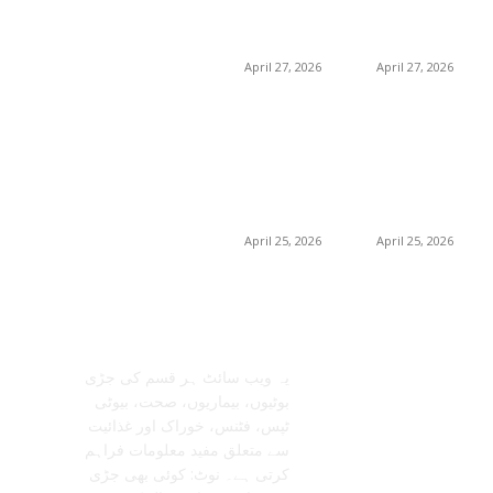
0
حکیم صاحب
فوائد، استعمالات اور
فوائد، استعمالات اور
خریداری گائیڈ
خریداری گائیڈ
April 27, 2026
April 27, 2026
برمنگھم میں
برمنگھم میں
شلاجیت کیوں اتنی
شلاجیت کیوں اتنی
مقبول ہے – فوائد،
مقبول ہے – فوائد،
استعمال اور ڈیمانڈ
استعمال اور ڈیمانڈ
ٹرینڈز (2026 گائیڈ)
ٹرینڈز (2026 گائیڈ)
April 25, 2026
April 25, 2026
معلومات عنا
تابعنا
یہ ویب سائٹ ہر قسم کی جڑی
بوٹیوں، بیماریوں، صحت، بیوٹی
ٹپس، فٹنس، خوراک اور غذائیت
سے متعلق مفید معلومات فراہم
کرتی ہے۔ نوٹ: کوئی بھی جڑی