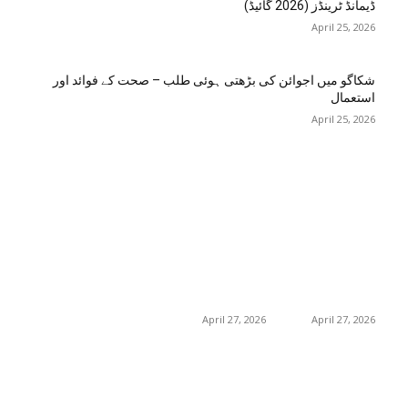
ڈیمانڈ ٹرینڈز (2026 گائیڈ)
April 25, 2026
شکاگو میں اجوائن کی بڑھتی ہوئی طلب – صحت کے فوائد اور
استعمال
April 25, 2026
اختيارات المحرر
منشورات شائعة
فئة شعبية
جڑی بوٹیاں اور ان کے
منچسٹر میں ملک
منچسٹر میں ملک
تھیسل(اونٹ کٹارہ)
تھیسل(اونٹ کٹارہ)
217
خواص
کیوں ٹرینڈ کر رہا ہے
کیوں ٹرینڈ کر رہا ہے
19
غذا اور غذائیت
– جگر کی صفائی کے
– جگر کی صفائی کے
فوائد اور استعمال
فوائد اور استعمال
10
فٹنس
April 27, 2026
April 27, 2026
امراض اور ان کا علاج
8
8
طب و صحت
گلاسگو میں جنسنگ
گلاسگو میں جنسنگ
8
بیوٹی
کیوں ٹرینڈ کر
کیوں ٹرینڈ کر
رہی ہے (2026) –
رہی ہے (2026) –