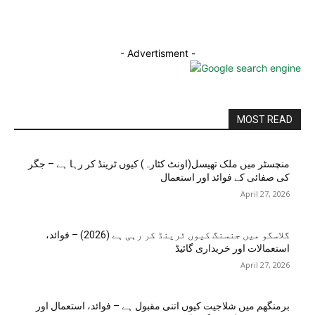
- Advertisment -
MOST READ
منچسٹر میں ملک تھیسل(اونٹ کٹارہ) کیوں ٹرینڈ کر رہا ہے – جگر
کی صفائی کے فوائد اور استعمال
April 27, 2026
گلاسگو میں جنسنگ کیوں ٹرینڈ کر رہی ہے (2026) – فوائد،
استعمالات اور خریداری گائیڈ
April 27, 2026
برمنگھم میں شلاجیت کیوں اتنی مقبول ہے – فوائد، استعمال اور