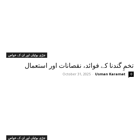
جڑی بوٹیاں اور ان کے خواص
تخمِ گندنا کے فوائد، نقصانات اور استعمال
October 31, 2025
-
Usman Karamat
0
جڑی بوٹیاں اور ان کے خواص