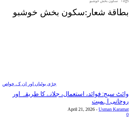
Tags
سکون بخش خوشبو
بطاقة شعار:
سکون بخش خوشبو
جڑی بوٹیاں اور ان کے خواص
وائٹ سیج: فوائد، استعمال، جلانے کا طریقہ اور
روحانی اہمیت
April 21, 2026
-
Usman Karamat
0