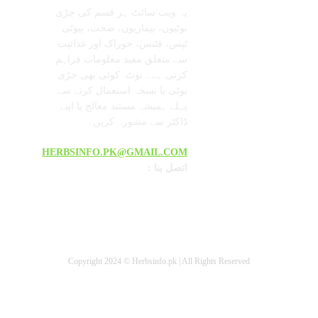
یہ ویب سائٹ ہر قسم کی جڑی
بوٹیوں، بیماریوں، صحت، بیوٹی
ٹپس، فٹنس، خوراک اور غذائیت
سے متعلق مفید معلومات فراہم
کرتی ہے۔ نوٹ: کوئی بھی جڑی
بوٹی یا نسخہ استعمال کرنے سے
پہلے ہمیشہ مستند معالج یا اپنے
ڈاکٹر سے مشورہ کریں۔
HERBSINFO.PK@GMAIL.COM
: اتصل بنا
Copyright 2024 © Herbsinfo.pk | All Rights Reserved