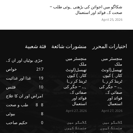
شکاگو میں اجوائن کی بڑھتی ہوئی طلب –
صحت کے فوائد اور استعمال
April 25, 2026
اختيارات المحرر
منشورات شائعة
فئة شعبية
منچسٹر میں
منچسٹر میں
جڑی بوٹیاں اور ان کے
ملک
ملک
217
خواص
تھیسل(اونٹ
تھیسل(اونٹ
کٹارہ) کیوں
کٹارہ) کیوں
19
غذا اور غذائیت
ٹرینڈ کر رہا
ٹرینڈ کر رہا
10
فٹنس
ہے – جگر کی
ہے – جگر کی
صفائی کے
صفائی کے
امراض اور ان کا علاج
فوائد اور
فوائد اور
استعمال
استعمال
8
8
طب و صحت
April 27, 2026
April 27, 2026
8
بیوٹی
گلاسگو میں
گلاسگو میں
0
حکیم صاحب
جنسنگ کیوں
جنسنگ کیوں