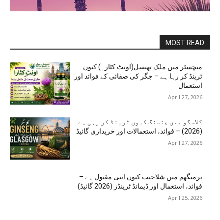
MOST READ
منچسٹر میں ملک تھیسل(اونٹ کٹارہ) کیوں
ٹرینڈ کر رہا ہے – جگر کی صفائی کے فوائد اور
استعمال
April 27, 2026
گلاسگو میں جنسنگ کیوں ٹرینڈ کر رہی ہے
(2026) – فوائد، استعمالات اور خریداری گائیڈ
April 27, 2026
برمنگھم میں شلاجیت کیوں اتنی مقبول ہے –
فوائد، استعمال اور ڈیمانڈ ٹرینڈز (2026 گائیڈ)
April 25, 2026