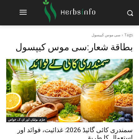
Tags
سی موس کیپسول
بطاقة شعار:
سی موس کیپسول
جڑی بوٹیاں اور ان کے خواص
سمندری کائی گائیڈ 2026: غذائیت، فوائد اور
استعمال کا طریقہ