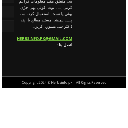
سے متعلق مفید معلومات فراہم
کرتی ہے۔ نوٹ: کوئی بھی جڑی
بوٹی یا نسخہ استعمال کرنے سے
پہلے ہمیشہ مستند معالج یا اپنے
ڈاکٹر سے مشورہ کریں۔
HERBSINFO.PK@GMAIL.COM
: اتصل بنا
Copyright 2024 © Herbsinfo.pk | All Rights Reserved