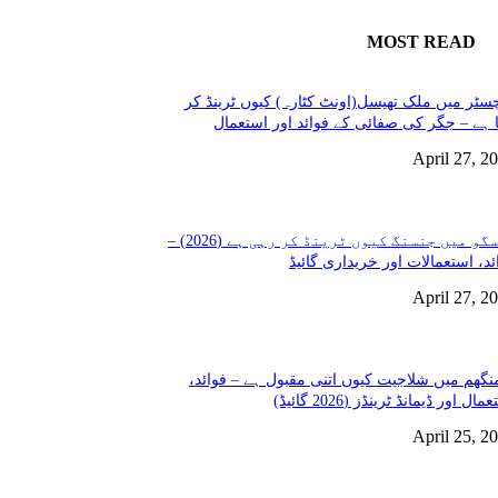
MOST READ
سٹر میں ملک تھیسل(اونٹ کٹارہ) کیوں ٹرینڈ کر
 ہے – جگر کی صفائی کے فوائد اور استعمال
April 27, 2
گلاسگو میں جنسنگ کیوں ٹرینڈ کر رہی ہے (2026) –
ئد، استعمالات اور خریداری گائیڈ
April 27, 2
نگھم میں شلاجیت کیوں اتنی مقبول ہے – فوائد،
مال اور ڈیمانڈ ٹرینڈز (2026 گائیڈ)
April 25, 2