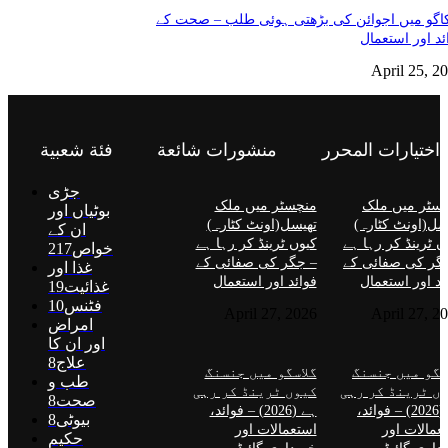
گو میں اجوائن کی بڑھتی ہوئی طلب – صحت کے
ئد اور استعمال
April 25, 2
اختيارات المحرر
منشورات شائعة
فئة شعبية
جڑی
سٹر میں ملک
منچسٹر میں ملک
بوٹیاں اور
سل(اونٹ کٹارہ)
تھیسل(اونٹ کٹارہ)
ان کے
ں ٹرینڈ کر رہا ہے
کیوں ٹرینڈ کر رہا ہے
خواص
217
گر کی صفائی کے
– جگر کی صفائی کے
غذا اور
ئد اور استعمال
فوائد اور استعمال
غذائیت
19
فٹنس
10
April 27, 2026
April 27, 2
امراض
اور ان کا
علاج
8
سگو میں جنسنگ
گلاسگو میں جنسنگ
طب و
ں ٹرینڈ کر رہی
کیوں ٹرینڈ کر رہی
صحت
8
ہے (2026) – فوائد،
ہے (2026) – فوائد،
بیوٹی
8
عمالات اور
استعمالات اور
حکیم