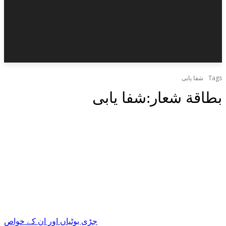
Tags
شفا یابی
بطاقة شعار:
شفا یابی
جڑی بوٹیاں اور ان کے خواص