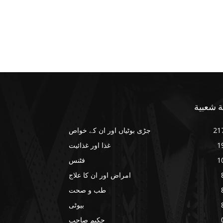
ة شعبية
21
جڑی بوٹیاں اور ان کے خواص
1
غذا اور غذائیت
1
فٹنس
امراض اور ان کا علاج
طب و صحت
بیوٹی
حکیم صاحب