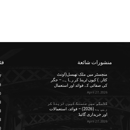
منشورات شائعة
فئ
منچسٹر میں ملک تھیسل(اونٹ
7
کٹارہ) کیوں ٹرینڈ کر رہا ہے – جگر
9
کی صفائی کے فوائد اور استعمال
April 27, 2026
0
8
گلاسگو میں جنسنگ کیوں ٹرینڈ کر
رہی ہے (2026) – فوائد، استعمالات
8
اور خریداری گائیڈ
8
April 27, 2026
0