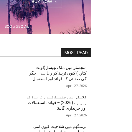
MOST READ
منچسٹر میں ملک تھیسل(اونٹ
کٹارہ) کیوں ٹرینڈ کر رہا ہے – جگر
کی صفائی کے فوائد اور استعمال
April 27, 2026
گلاسگو میں جنسنگ کیوں ٹرینڈ کر
رہی ہے (2026) – فوائد، استعمالات
اور خریداری گائیڈ
April 27, 2026
برمنگھم میں شلاجیت کیوں اتنی