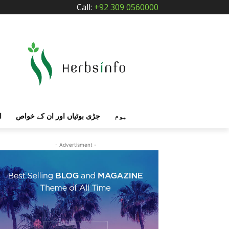
Call:
+92 309 0560000
ہوم
جڑی بوٹیاں اور ان کے خواص
ا
- Advertisment -