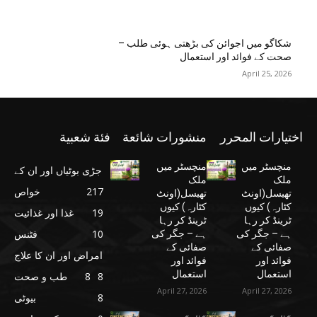
شکاگو میں اجوائن کی بڑھتی ہوئی طلب –
صحت کے فوائد اور استعمال
April 25, 2026
اختيارات المحرر
منشورات شائعة
فئة شعبية
منچسٹر میں
منچسٹر میں
جڑی بوٹیاں اور ان کے
ملک
ملک
217
خواص
تھیسل(اونٹ
تھیسل(اونٹ
کٹارہ) کیوں
کٹارہ) کیوں
19
غذا اور غذائیت
ٹرینڈ کر رہا
ٹرینڈ کر رہا
10
فٹنس
ہے – جگر کی
ہے – جگر کی
صفائی کے
صفائی کے
امراض اور ان کا علاج
فوائد اور
فوائد اور
استعمال
استعمال
8
8
طب و صحت
April 27, 2026
April 27, 2026
8
بیوٹی