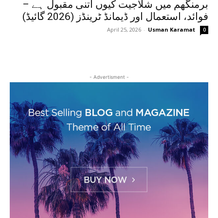
برمنگھم میں شلاجیت کیوں اتنی مقبول ہے –
فوائد، استعمال اور ڈیمانڈ ٹرینڈز (2026 گائیڈ)
April 25, 2026
-
Usman Karamat
0
- Advertisment -