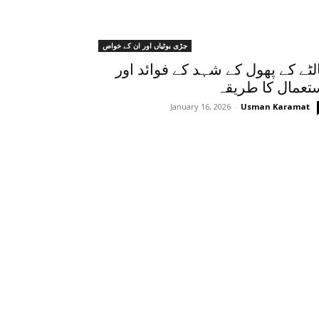
جڑی بوٹیاں اور ان کے خواص
لٹے کے پھول کے شہد کے فوائد اور
تعمال کا طریقہ
January 16, 2026
-
Usman Karamat