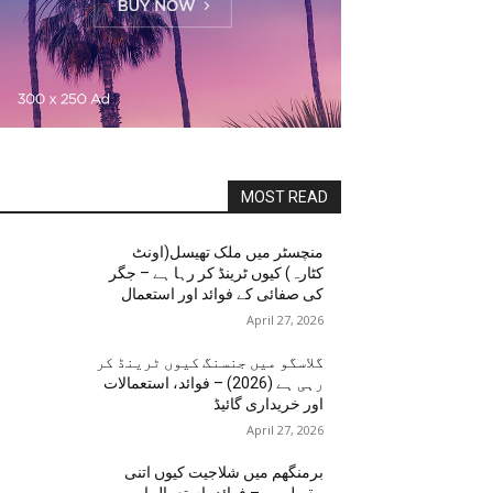
MOST READ
منچسٹر میں ملک تھیسل(اونٹ
کٹارہ) کیوں ٹرینڈ کر رہا ہے – جگر
کی صفائی کے فوائد اور استعمال
April 27, 2026
گلاسگو میں جنسنگ کیوں ٹرینڈ کر
رہی ہے (2026) – فوائد، استعمالات
اور خریداری گائیڈ
April 27, 2026
برمنگھم میں شلاجیت کیوں اتنی