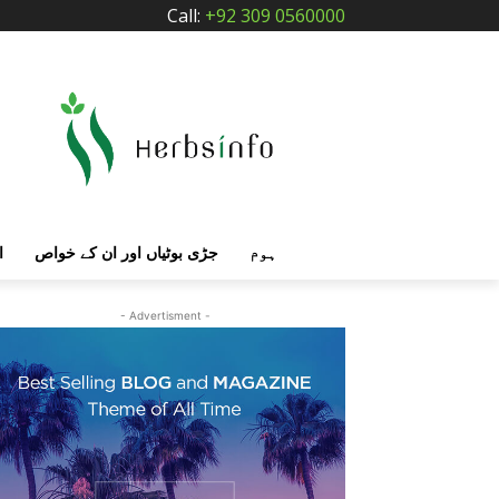
Call:
+92 309 0560000
ہوم
جڑی بوٹیاں اور ان کے خواص
ا
- Advertisment -