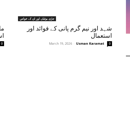
جڑی بوٹیاں اور ان کے خواص
شہد اور نیم گرم پانی کے فوائد اور
ما
استعمال
اس
March 19, 2026
-
Usman Karamat
0
0