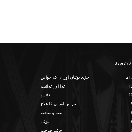
ة شعبية
21
جڑی بوٹیاں اور ان کے خواص
1
غذا اور غذائیت
1
فٹنس
امراض اور ان کا علاج
طب و صحت
بیوٹی
حکیم صاحب