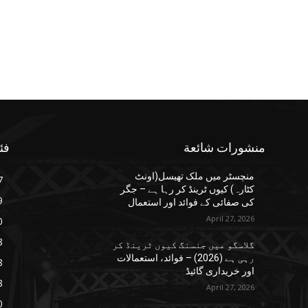
منشورات شائعة
فئ
منچسٹر میں ملک تھیسل(اونٹ
7
کٹارہ) کیوں ٹرینڈ کر رہا ہے – جگر
9
کی صفائی کے فوائد اور استعمال
April 27, 2026
0
8
گلاسگو میں جنسنگ کیوں ٹرینڈ کر
رہی ہے (2026) – فوائد، استعمالات
8
اور خریداری گائیڈ
8
April 27, 2026
0