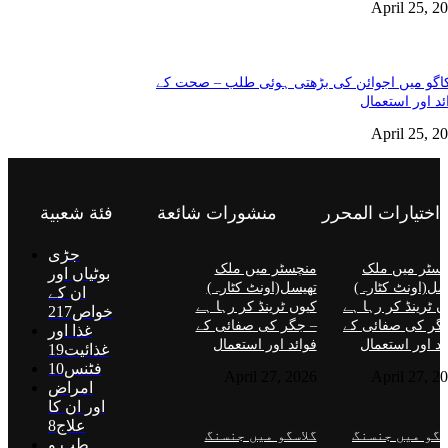
April 25, 2
گو میں اجوائن کی بڑھتی ہوئی طلب – صحت کے
ئد اور استعمال
April 25, 2
اختيارات المحرر
منشورات شائعة
فئة شعبية
جڑی
سٹر میں ملک
منچسٹر میں ملک
بوٹیاں اور
سل(اونٹ کٹارہ)
تھیسل(اونٹ کٹارہ)
ان کے
ں ٹرینڈ کر رہا ہے
کیوں ٹرینڈ کر رہا ہے
خواص
217
گر کی صفائی کے
– جگر کی صفائی کے
غذا اور
ئد اور استعمال
فوائد اور استعمال
غذائیت
19
فٹنس
10
April 27, 2026
April 27, 2
امراض
اور ان کا
علاج
8
سگو میں جنسنگ
گلاسگو میں جنسنگ
طب و