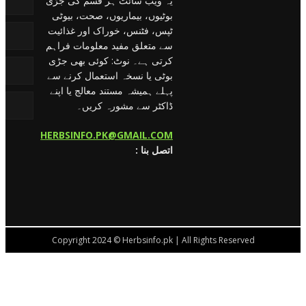
یہ ویب سائٹ ہر قسم کی جڑی
بوٹیوں، بیماریوں، صحت، بیوٹی
ٹپس، فٹنس، خوراک اور غذائیت
سے متعلق مفید معلومات فراہم
کرتی ہے۔ نوٹ: کوئی بھی جڑی
بوٹی یا نسخہ استعمال کرنے سے
پہلے ہمیشہ مستند معالج یا اپنے
ڈاکٹر سے مشورہ کریں۔
HERBSINFO.PK@GMAIL.COM
: اتصل بنا
Copyright 2024 © Herbsinfo.pk | All Rights Reserved