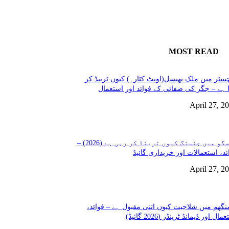
MOST READ
سٹر میں ملک تھیسل(اونٹ کٹارہ) کیوں ٹرینڈ کر
 ہے – جگر کی صفائی کے فوائد اور استعمال
April 27, 2
گلاسگو میں جنسنگ کیوں ٹرینڈ کر رہی ہے (2026) –
ئد، استعمالات اور خریداری گائیڈ
April 27, 2
نگھم میں شلاجیت کیوں اتنی مقبول ہے – فوائد،
مال اور ڈیمانڈ ٹرینڈز (2026 گائیڈ)