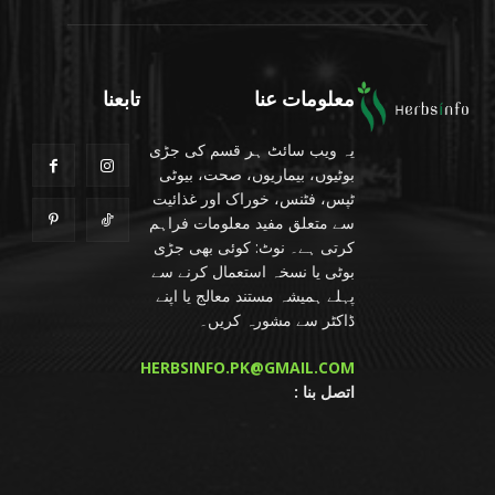
معلومات عنا
تابعنا
یہ ویب سائٹ ہر قسم کی جڑی
بوٹیوں، بیماریوں، صحت، بیوٹی
ٹپس، فٹنس، خوراک اور غذائیت
سے متعلق مفید معلومات فراہم
کرتی ہے۔ نوٹ: کوئی بھی جڑی
بوٹی یا نسخہ استعمال کرنے سے
پہلے ہمیشہ مستند معالج یا اپنے
ڈاکٹر سے مشورہ کریں۔
HERBSINFO.PK@GMAIL.COM
: اتصل بنا