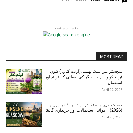
- Advertisment -
MOST READ
منچسٹر میں ملک تھیسل(اونٹ کٹارہ) کیوں
ٹرینڈ کر رہا ہے – جگر کی صفائی کے فوائد اور
استعمال
April 27, 2026
گلاسگو میں جنسنگ کیوں ٹرینڈ کر رہی ہے
(2026) – فوائد، استعمالات اور خریداری گائیڈ
April 27, 2026