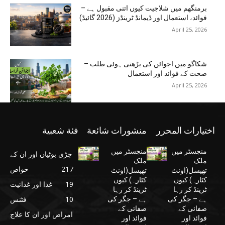
برمنگھم میں شلاجیت کیوں اتنی مقبول ہے –
فوائد، استعمال اور ڈیمانڈ ٹرینڈز (2026 گائیڈ)
April 25, 2026
شکاگو میں اجوائن کی بڑھتی ہوئی طلب –
صحت کے فوائد اور استعمال
April 25, 2026
اختيارات المحرر
منشورات شائعة
فئة شعبية
منچسٹر میں
منچسٹر میں
جڑی بوٹیاں اور ان کے
ملک
ملک
217
خواص
تھیسل(اونٹ
تھیسل(اونٹ
کٹارہ) کیوں
کٹارہ) کیوں
19
غذا اور غذائیت
ٹرینڈ کر رہا
ٹرینڈ کر رہا
10
فٹنس
ہے – جگر کی
ہے – جگر کی
صفائی کے
صفائی کے
امراض اور ان کا علاج
فوائد اور
فوائد اور