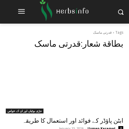
Tags
قدرتی ماسک
بطاقة شعار:
قدرتی ماسک
جڑی بوٹیاں اور ان کے خواص
ابٹن پاؤڈر کے فوائد اور استعمال کا طریقہ
January 15, 2026
-
Usman Karamat
0