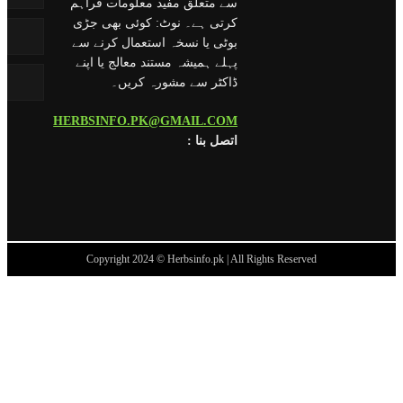
سے متعلق مفید معلومات فراہم
کرتی ہے۔ نوٹ: کوئی بھی جڑی
بوٹی یا نسخہ استعمال کرنے سے
پہلے ہمیشہ مستند معالج یا اپنے
ڈاکٹر سے مشورہ کریں۔
HERBSINFO.PK@GMAIL.COM
: اتصل بنا
Copyright 2024 © Herbsinfo.pk | All Rights Reserved