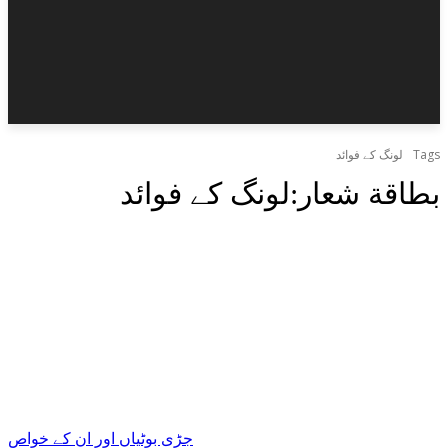
Tags
لونگ کے فوائد
بطاقة شعار:
لونگ کے فوائد
جڑی بوٹیاں اور ان کے خواص