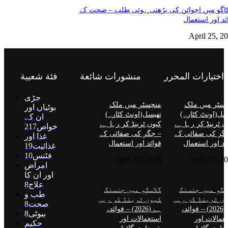
گو میں اجوائن کی بڑھتی ہوئی طلب – صحت کے
ئد اور استعمال
April 25, 2
اختيارات المحرر
منشورات شائعة
فئة شعبية
جڑی
سٹر میں ملک
منچسٹر میں ملک
بوٹیاں اور
سل(اونٹ کٹارہ)
تھیسل(اونٹ کٹارہ)
ان کے
ں ٹرینڈ کر رہا ہے
کیوں ٹرینڈ کر رہا ہے
خواص
217
گر کی صفائی کے
– جگر کی صفائی کے
غذا اور
ئد اور استعمال
فوائد اور استعمال
غذائیت
19
فٹنس
10
April 27, 2026
April 27, 2
امراض
اور ان کا
علاج
8
سگو میں جنسنگ
گلاسگو میں جنسنگ
طب و
ں ٹرینڈ کر رہی
کیوں ٹرینڈ کر رہی
صحت
8
ہے (2026) – فوائد،
ہے (2026) – فوائد،
بیوٹی
8
عمالات اور
استعمالات اور
حکیم