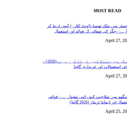
MOST READ
سٹر میں ملک تھیسل(اونٹ کٹارہ) کیوں ٹرینڈ کر
 ہے – جگر کی صفائی کے فوائد اور استعمال
April 27, 2
گلاسگو میں جنسنگ کیوں ٹرینڈ کر رہی ہے (2026) –
ئد، استعمالات اور خریداری گائیڈ
April 27, 2
نگھم میں شلاجیت کیوں اتنی مقبول ہے – فوائد،
مال اور ڈیمانڈ ٹرینڈز (2026 گائیڈ)
April 25, 2