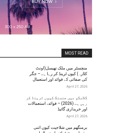
MOST READ
منچسٹر میں ملک تھیسل(اونٹ
کٹارہ) کیوں ٹرینڈ کر رہا ہے – جگر
کی صفائی کے فوائد اور استعمال
April 27, 2026
گلاسگو میں جنسنگ کیوں ٹرینڈ کر
رہی ہے (2026) – فوائد، استعمالات
اور خریداری گائیڈ
April 27, 2026
برمنگھم میں شلاجیت کیوں اتنی