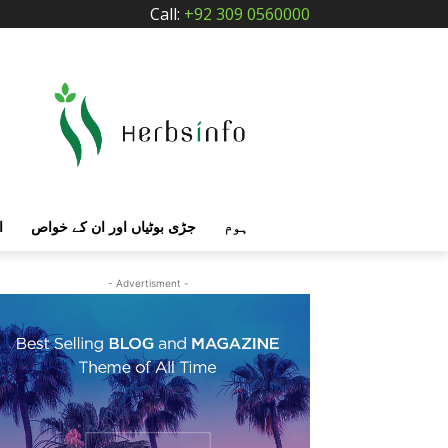
Call:
+92 309 0560000
ہوم
جڑی بوٹیاں اور ان کے خواص
ا
- Advertisment -