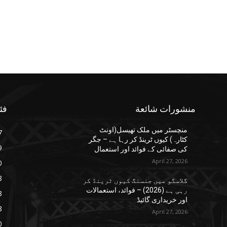
منشورات شائعة
فئ
منچسٹر میں ملک تھیسل(اونٹ
7
کٹارہ) کیوں ٹرینڈ کر رہا ہے – جگر
9
کی صفائی کے فوائد اور استعمال
April 27, 2026
0
8
گلاسگو میں جنسنگ کیوں ٹرینڈ کر
رہی ہے (2026) – فوائد، استعمالات
8
اور خریداری گائیڈ
8
April 27, 2026
0