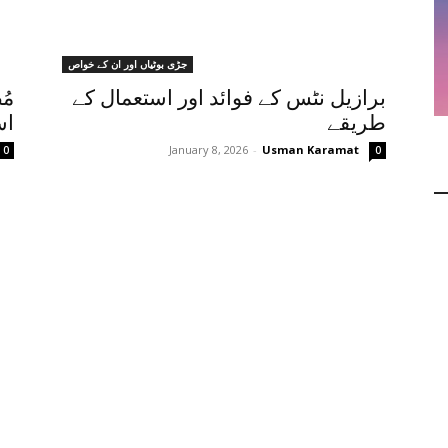
جڑی بوٹیاں اور ان کے خواص
برازیل نٹس کے فوائد اور استعمال کے
مُ
طریقے
اس
January 8, 2026
-
Usman Karamat
0
0