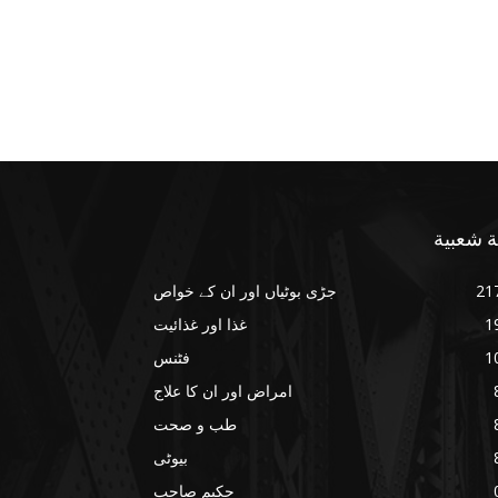
ة شعبية
21
جڑی بوٹیاں اور ان کے خواص
1
غذا اور غذائیت
1
فٹنس
امراض اور ان کا علاج
طب و صحت
بیوٹی
حکیم صاحب