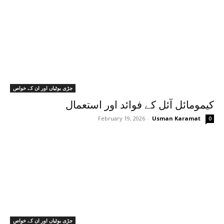
جڑی بوٹیاں اور ان کے خواص
کیمومائل آئل کے فوائد اور استعمال
February 19, 2026
-
Usman Karamat
0
جڑی بوٹیاں اور ان کے خواص