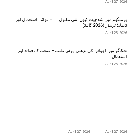
April 27, 2026
برمنگھم میں شلاجیت کیوں اتنی مقبول ہے – فوائد، استعمال اور
ڈیمانڈ ٹرینڈز (2026 گائیڈ)
April 25, 2026
شکاگو میں اجوائن کی بڑھتی ہوئی طلب – صحت کے فوائد اور
استعمال
April 25, 2026
اختيارات المحرر
منشورات شائعة
فئة شعبية
جڑی بوٹیاں اور ان کے
منچسٹر میں ملک
منچسٹر میں ملک
تھیسل(اونٹ کٹارہ)
تھیسل(اونٹ کٹارہ)
217
خواص
کیوں ٹرینڈ کر رہا ہے
کیوں ٹرینڈ کر رہا ہے
19
غذا اور غذائیت
– جگر کی صفائی کے
– جگر کی صفائی کے
فوائد اور استعمال
فوائد اور استعمال
10
فٹنس
April 27, 2026
April 27, 2026
امراض اور ان کا علاج