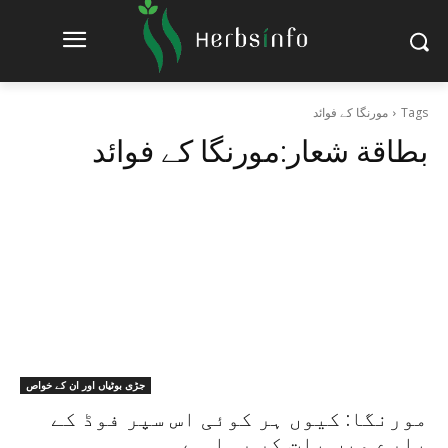
Tags
مورنگا کے فوائد
بطاقة شعار:
مورنگا کے فوائد
جڑی بوٹیاں اور ان کے خواص
مورنگا: کیوں ہر کوئی اس سپر فوڈ کے
بارے میں بات کر رہا ہے