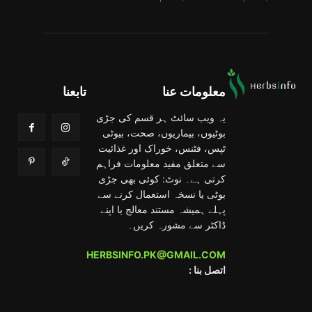
معلومات عنا
تابعنا
یہ ویب سائٹ ہر قسم کی جڑی
بوٹیوں، بیماریوں، صحت، بیوٹی
ٹپس، فٹنس، خوراک اور غذائیت
سے متعلق مفید معلومات فراہم
کرتی ہے۔ نوٹ: کوئی بھی جڑی
بوٹی یا نسخہ استعمال کرنے سے
پہلے ہمیشہ مستند معالج یا اپنے
ڈاکٹر سے مشورہ کریں۔
HERBSINFO.PK@GMAIL.COM
: اتصل بنا