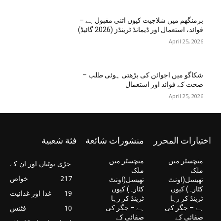
برمنگھم میں شلاجیت کیوں اتنی مقبول ہے –
فوائد، استعمال اور ڈیمانڈ ٹرینڈز (2026 گائیڈ)
April 25, 2026
شکاگو میں اجوائن کی بڑھتی ہوئی طلب –
صحت کے فوائد اور استعمال
April 25, 2026
اختيارات المحرر
منشورات شائعة
فئة شعبية
منچسٹر میں
منچسٹر میں
جڑی بوٹیاں اور ان کے
ملک
ملک
217
خواص
تھیسل(اونٹ
تھیسل(اونٹ
کٹارہ) کیوں
کٹارہ) کیوں
19
غذا اور غذائیت
ٹرینڈ کر رہا
ٹرینڈ کر رہا
10
فٹنس
ہے – جگر کی
ہے – جگر کی
صفائی کے
صفائی کے