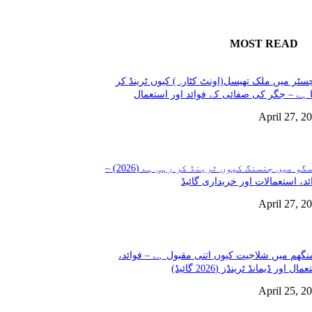
MOST READ
سٹر میں ملک تھیسل(اونٹ کٹارہ) کیوں ٹرینڈ کر
 ہے – جگر کی صفائی کے فوائد اور استعمال
April 27, 2
گلاسگو میں جنسنگ کیوں ٹرینڈ کر رہی ہے (2026) –
ئد، استعمالات اور خریداری گائیڈ
April 27, 2
نگھم میں شلاجیت کیوں اتنی مقبول ہے – فوائد،
مال اور ڈیمانڈ ٹرینڈز (2026 گائیڈ)
April 25, 2