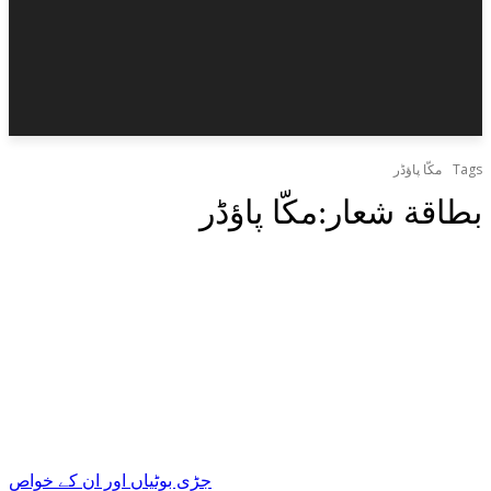
Tags
مکّا پاؤڈر
بطاقة شعار:
مکّا پاؤڈر
جڑی بوٹیاں اور ان کے خواص