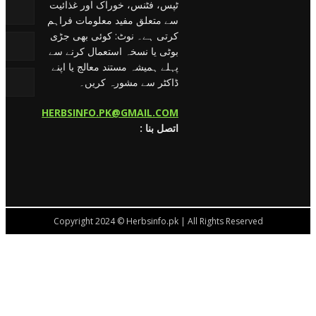
ٹپس، فٹنس، خوراک اور غذائیت
سے متعلق مفید معلومات فراہم
کرتی ہے۔ نوٹ: کوئی بھی جڑی
بوٹی یا نسخہ استعمال کرنے سے
پہلے ہمیشہ مستند معالج یا اپنے
ڈاکٹر سے مشورہ کریں۔
HERBSINFO.PK@GMAIL.COM
: اتصل بنا
Copyright 2024 © Herbsinfo.pk | All Rights Reserved