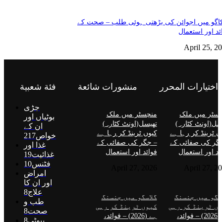
گو میں اجوائن کی بڑھتی ہوئی طلب – صحت کے
ئد اور استعمال
April 25, 2
اختيارات المحرر
منشورات شائعة
فئة شعبية
جڑی
سٹر میں ملک
منچسٹر میں ملک
بوٹیاں اور
سل(اونٹ کٹارہ)
تھیسل(اونٹ کٹارہ)
ان کے
ں ٹرینڈ کر رہا ہے
کیوں ٹرینڈ کر رہا ہے
خواص
217
گر کی صفائی کے
– جگر کی صفائی کے
غذا اور
ئد اور استعمال
فوائد اور استعمال
غذائیت
19
فٹنس
10
April 27, 2026
April 27, 2
امراض
اور ان کا
علاج
8
سگو میں جنسنگ
گلاسگو میں جنسنگ
طب و
ں ٹرینڈ کر رہی
کیوں ٹرینڈ کر رہی
صحت
8
ہے (2026) – فوائد،
ہے (2026) – فوائد،
بیوٹی
8