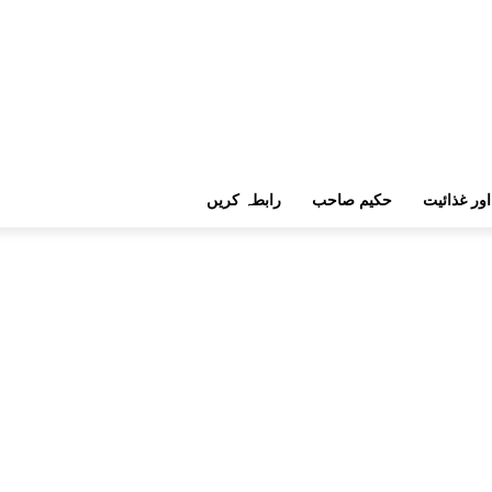
اور غذائیت
حکیم صاحب
رابطہ کریں