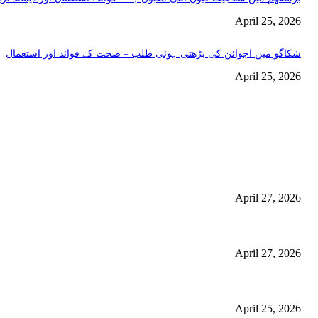
April 25, 2026
شکاگو میں اجوائن کی بڑھتی ہوئی طلب – صحت کے فوائد اور استعمال
April 25, 2026
اختيارات المحرر
منچسٹر میں ملک تھیسل(اونٹ کٹارہ) کیوں ٹرینڈ کر رہا ہے – جگر کی صفا
استعمال
April 27, 2026
گلاسگو میں جنسنگ کیوں ٹرینڈ کر رہی ہے (2026) – فوائد، استعمالات اور خریداری گائیڈ
April 27, 2026
برمنگھم میں شلاجیت کیوں اتنی مقبول ہے – فوائد، استعمال اور ڈیمانڈ ٹرینڈز (2026 گ
April 25, 2026