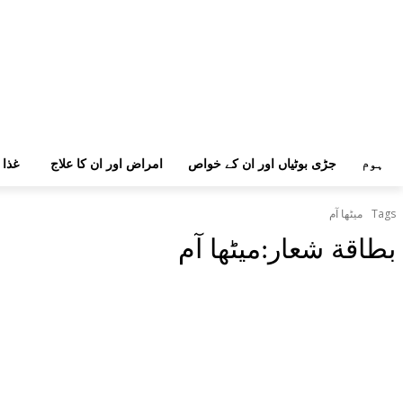
ہوم
جڑی بوٹیاں اور ان کے خواص
امراض اور ان کا علاج
غذا 
Tags
میٹھا آم
بطاقة شعار:
میٹھا آم