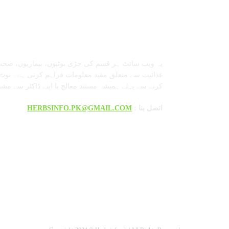
معلومات عنا
یہ ویب سائٹ ہر قسم کی جڑی بوٹیوں، بیماریوں، صحت
غذائیت سے متعلق مفید معلومات فراہم کرتی ہے۔ نوٹ:
کرنے سے پہلے ہمیشہ مستند معالج یا اپنے ڈاکٹر سے مش
: اتصل بنا
HERBSINFO.PK@GMAIL.COM