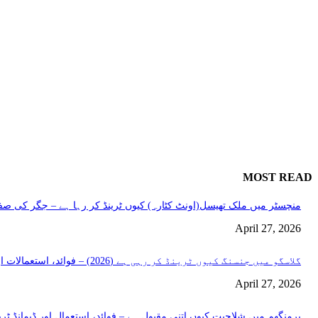
MOST READ
منچسٹر میں ملک تھیسل(اونٹ کٹارہ) کیوں ٹرینڈ کر رہا ہے – جگر کی صفا
April 27, 2026
گلاسگو میں جنسنگ کیوں ٹرینڈ کر رہی ہے (2026) – فوائد، استعمالات اور خریداری گائیڈ
April 27, 2026
برمنگھم میں شلاجیت کیوں اتنی مقبول ہے – فوائد، استعمال اور ڈیمانڈ ٹرینڈز (2026 گ