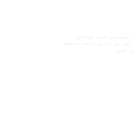
تابعنا
، بیوٹی ٹپس، فٹنس، خوراک اور
 کوئی بھی جڑی بوٹی یا نسخہ استعمال
ورہ کریں۔