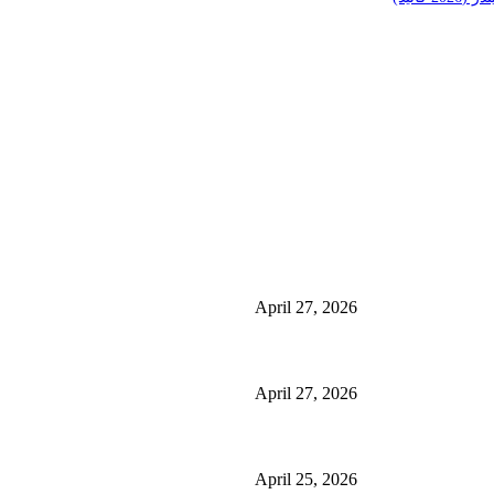
منشورات شائعة
ئی کے فوائد اور
منچسٹر میں ملک تھیسل(اونٹ کٹارہ) کیوں ٹرینڈ کر رہا 
استعمال
April 27, 2026
گلاسگو میں جنسنگ کیوں ٹرینڈ کر رہی ہے (2026) – فوائد، استعمالات اور خریداری گائیڈ
April 27, 2026
ائیڈ)
برمنگھم میں شلاجیت کیوں اتنی مقبول ہے – فوائد، استعمال اور ڈی
April 25, 2026