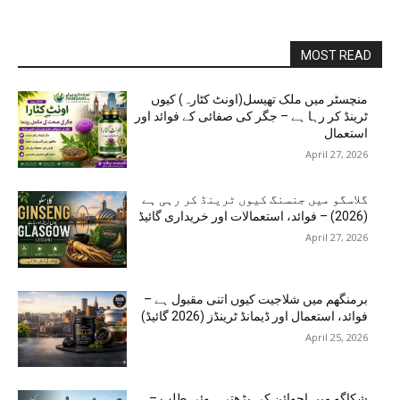
MOST READ
منچسٹر میں ملک تھیسل(اونٹ کٹارہ) کیوں
ٹرینڈ کر رہا ہے – جگر کی صفائی کے فوائد اور
استعمال
April 27, 2026
گلاسگو میں جنسنگ کیوں ٹرینڈ کر رہی ہے
(2026) – فوائد، استعمالات اور خریداری گائیڈ
April 27, 2026
برمنگھم میں شلاجیت کیوں اتنی مقبول ہے –
فوائد، استعمال اور ڈیمانڈ ٹرینڈز (2026 گائیڈ)
April 25, 2026
شکاگو میں اجوائن کی بڑھتی ہوئی طلب –