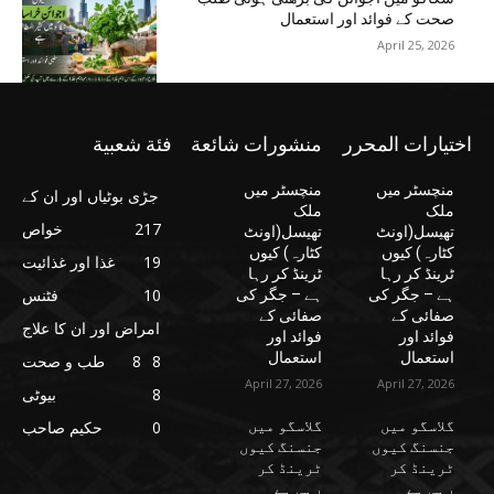
صحت کے فوائد اور استعمال
April 25, 2026
اختيارات المحرر
منشورات شائعة
فئة شعبية
منچسٹر میں
منچسٹر میں
جڑی بوٹیاں اور ان کے
ملک
ملک
217
خواص
تھیسل(اونٹ
تھیسل(اونٹ
کٹارہ) کیوں
کٹارہ) کیوں
19
غذا اور غذائیت
ٹرینڈ کر رہا
ٹرینڈ کر رہا
10
فٹنس
ہے – جگر کی
ہے – جگر کی
صفائی کے
صفائی کے
امراض اور ان کا علاج
فوائد اور
فوائد اور
استعمال
استعمال
8
8
طب و صحت
April 27, 2026
April 27, 2026
8
بیوٹی
گلاسگو میں
گلاسگو میں
0
حکیم صاحب
جنسنگ کیوں
جنسنگ کیوں
ٹرینڈ کر
ٹرینڈ کر
رہی ہے
رہی ہے