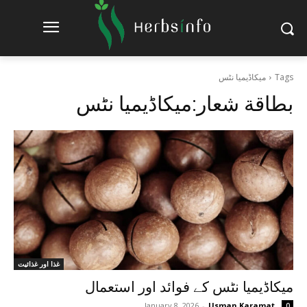
Tags
میکاڈیمیا نٹس
بطاقة شعار:
میکاڈیمیا نٹس
غذا اور غذائیت
میکاڈیمیا نٹس کے فوائد اور استعمال
January 8, 2026
-
Usman Karamat
0