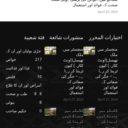
صحت کے فوائد اور استعمال
April 25, 2026
اختيارات المحرر
منشورات شائعة
فئة شعبية
منچسٹر میں
منچسٹر میں
جڑی بوٹیاں اور ان کے
ملک
ملک
217
خواص
تھیسل(اونٹ
تھیسل(اونٹ
کٹارہ) کیوں
کٹارہ) کیوں
19
غذا اور غذائیت
ٹرینڈ کر رہا
ٹرینڈ کر رہا
10
فٹنس
ہے – جگر کی
ہے – جگر کی
صفائی کے
صفائی کے
امراض اور ان کا علاج
فوائد اور
فوائد اور
استعمال
استعمال
8
8
طب و صحت
April 27, 2026
April 27, 2026
8
بیوٹی
گلاسگو میں
گلاسگو میں
0
حکیم صاحب
جنسنگ کیوں
جنسنگ کیوں
ٹرینڈ کر
ٹرینڈ کر
رہی ہے
رہی ہے