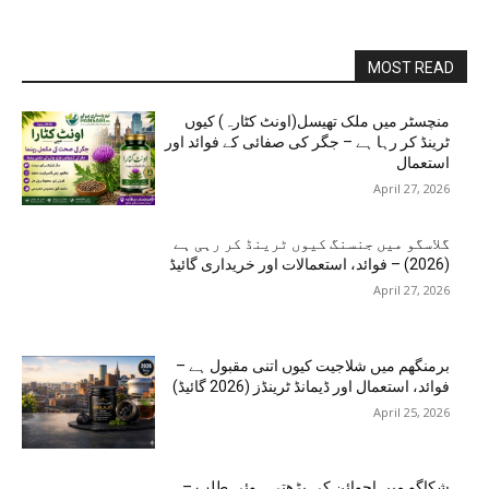
MOST READ
منچسٹر میں ملک تھیسل(اونٹ کٹارہ) کیوں
ٹرینڈ کر رہا ہے – جگر کی صفائی کے فوائد اور
استعمال
April 27, 2026
گلاسگو میں جنسنگ کیوں ٹرینڈ کر رہی ہے
(2026) – فوائد، استعمالات اور خریداری گائیڈ
April 27, 2026
برمنگھم میں شلاجیت کیوں اتنی مقبول ہے –
فوائد، استعمال اور ڈیمانڈ ٹرینڈز (2026 گائیڈ)
April 25, 2026
شکاگو میں اجوائن کی بڑھتی ہوئی طلب –