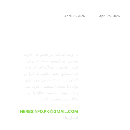
استعمال اور ڈیمانڈ
استعمال اور ڈیمانڈ
ٹرینڈز (2026 گائیڈ)
ٹرینڈز (2026 گائیڈ)
April 25, 2026
April 25, 2026
معلومات عنا
تابعنا
یہ ویب سائٹ ہر قسم کی جڑی
بوٹیوں، بیماریوں، صحت، بیوٹی
ٹپس، فٹنس، خوراک اور غذائیت
سے متعلق مفید معلومات فراہم
کرتی ہے۔ نوٹ: کوئی بھی جڑی
بوٹی یا نسخہ استعمال کرنے سے
پہلے ہمیشہ مستند معالج یا اپنے
ڈاکٹر سے مشورہ کریں۔
HERBSINFO.PK@GMAIL.COM
: اتصل بنا