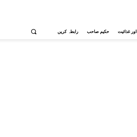
اور غذائیت
حکیم صاحب
رابطہ کریں