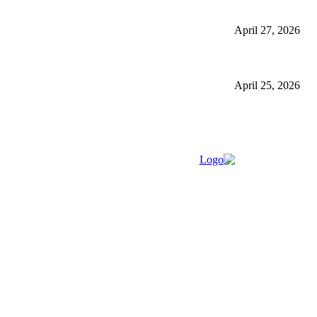
گلاسگو میں جنسنگ کیوں ٹرینڈ کر رہی ہے (2026) – فوائد، استعمالات اور خریداری گائیڈ
April 27, 2026
برمنگھم میں شلاجیت کیوں اتنی مقبول ہے – فوائد، استعمال اور ڈیمانڈ ٹرینڈز (2026 گ
April 25, 2026