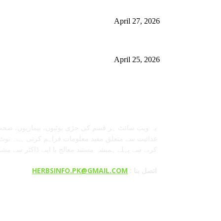
گلاسگو میں جنسنگ کیوں ٹرینڈ کر رہی ہے (2026) – فوائد، استعمالات اور خریداری گائیڈ
April 27, 2026
ائیڈ)
برمنگھم میں شلاجیت کیوں اتنی مقبول ہے – فوائد، استعمال اور ڈی
April 25, 2026
معلومات عنا
یہ ویب سائٹ ہر قسم کی جڑی بوٹیوں، بیماریوں، صحت
غذائیت سے متعلق مفید معلومات فراہم کرتی ہے۔ نوٹ:
کرنے سے پہلے ہمیشہ مستند معالج یا اپنے ڈاکٹر سے مش
: اتصل بنا
HERBSINFO.PK@GMAIL.COM