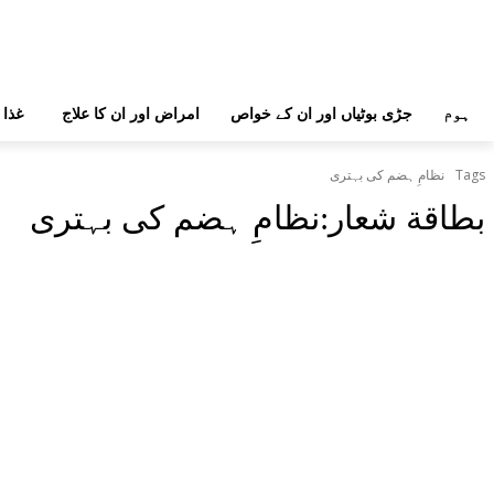
ہوم
جڑی بوٹیاں اور ان کے خواص
امراض اور ان کا علاج
غذا 
Tags
نظامِ ہضم کی بہتری
بطاقة شعار:
نظامِ ہضم کی بہتری