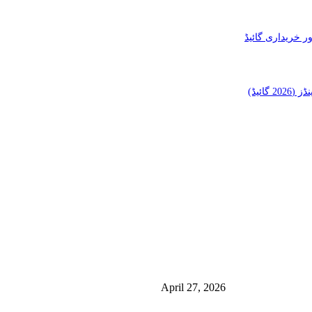
ائیڈ)
منشورات شائعة
ئی کے فوائد اور
منچسٹر میں ملک تھیسل(اونٹ کٹارہ) کیوں ٹرینڈ کر رہا 
استعمال
April 27, 2026