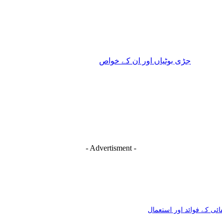
جڑی بوٹیاں اور ان کے خواص
- Advertisment -
ئی کے فوائد اور استعمال