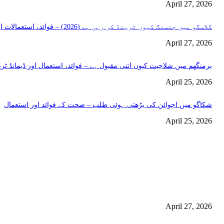
April 27, 2026
گلاسگو میں جنسنگ کیوں ٹرینڈ کر رہی ہے (2026) – فوائد، استعمالات اور خریداری گائیڈ
April 27, 2026
برمنگھم میں شلاجیت کیوں اتنی مقبول ہے – فوائد، استعمال اور ڈیمانڈ ٹرینڈز (2026 گ
April 25, 2026
شکاگو میں اجوائن کی بڑھتی ہوئی طلب – صحت کے فوائد اور استعمال
April 25, 2026
اختيارات المحرر
منچسٹر میں ملک تھیسل(اونٹ کٹارہ) کیوں ٹرینڈ کر رہا ہے – جگر کی صفا
استعمال
April 27, 2026