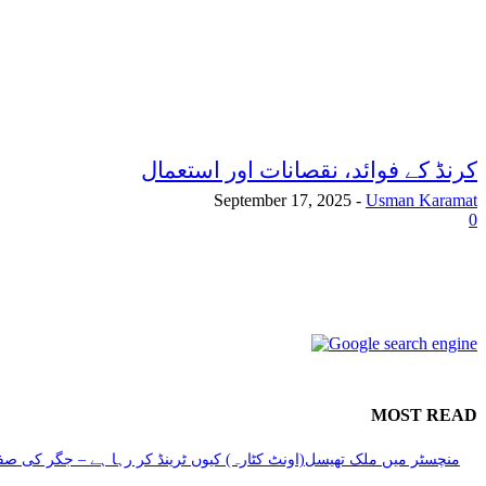
کرنڈ کے فوائد، نقصانات اور استعمال
September 17, 2025
-
Usman Karamat
0
MOST READ
منچسٹر میں ملک تھیسل(اونٹ کٹارہ) کیوں ٹرینڈ کر رہا ہے – جگر کی صفا