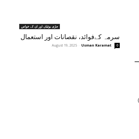
جڑی بوٹیاں اور ان کے خواص
سرمہ کےفوائد، نقصانات اور استعمال
August 19, 2025
-
Usman Karamat
0
ں جنسنگ کیوں ٹرینڈ کر رہی ہے (2026)