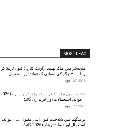
MOST READ
منچسٹر میں ملک تھیسل(اونٹ کٹارہ) کیوں ٹرینڈ کر
رہا ہے – جگر کی صفائی کے فوائد اور استعمال
April 27, 2026
گلاسگو می
– فوائد، استعمالات اور خریداری گائیڈ
April 27, 2026
برمنگھم میں شلاجیت کیوں اتنی مقبول ہے – فوائد،
استعمال اور ڈیمانڈ ٹرینڈز (2026 گائیڈ)