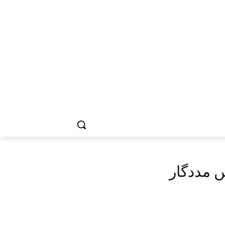
ں مددگار