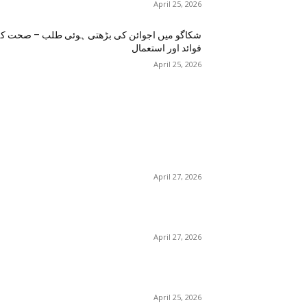
April 25, 2026
شکاگو میں اجوائن کی بڑھتی ہوئی طلب – صحت ک
فوائد اور استعمال
April 25, 2026
اختيارات المحرر
منچسٹر میں ملک تھیسل(اونٹ کٹارہ) کیوں ٹرینڈ کر
رہا ہے – جگر کی صفائی کے فوائد اور استعمال
April 27, 2026
گلاسگو می
– فوائد، استعمالات اور خریداری گائیڈ
April 27, 2026
برمنگھم میں شلاجیت کیوں اتنی مقبول ہے – فوائد،
استعمال اور ڈیمانڈ ٹرینڈز (2026 گائیڈ)
April 25, 2026