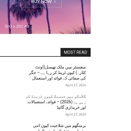
MOST READ
منچسٹر میں ملک تھیسل(اونٹ
کٹارہ) کیوں ٹرینڈ کر رہا ہے – جگر
کی صفائی کے فوائد اور استعمال
April 27, 2026
گلاسگو میں جنسنگ کیوں ٹرینڈ کر
رہی ہے (2026) – فوائد، استعمالات
اور خریداری گائیڈ
April 27, 2026
برمنگھم میں شلاجیت کیوں اتنی