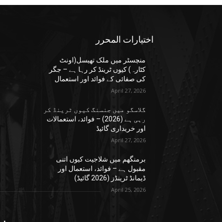
اختيارات المحرر
منچسٹر میں ملک تھیسل(اونٹ
کٹارہ) کیوں ٹرینڈ کر رہا ہے – جگر
کی صفائی کے فوائد اور استعمال
April 27, 2026
گلاسگو میں جنسنگ کیوں ٹرینڈ کر
رہی ہے (2026) – فوائد، استعمالات
اور خریداری گائیڈ
April 27, 2026
برمنگھم میں شلاجیت کیوں اتنی
مقبول ہے – فوائد، استعمال اور
ڈیمانڈ ٹرینڈز (2026 گائیڈ)
April 25, 2026