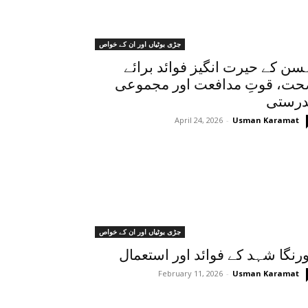
جڑی بوٹیاں اور ان کے خواص
سن کے حیرت انگیز فوائد برائے
ت، قوتِ مدافعت اور مجموعی
درستی
April 24, 2026
-
Usman Karamat
جڑی بوٹیاں اور ان کے خواص
رنگا شہد کے فوائد اور استعمال
February 11, 2026
-
Usman Karamat