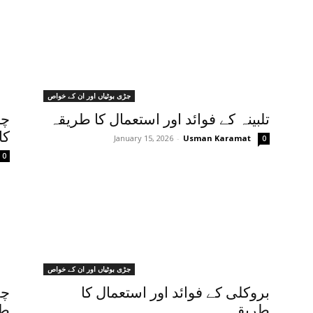
جڑی بوٹیاں اور ان کے خواص
تلبینہ کے فوائد اور استعمال کا طریقہ
چم
کا
January 15, 2026
-
Usman Karamat
0
0
جڑی بوٹیاں اور ان کے خواص
بروکلی کے فوائد اور استعمال کا
چک
طریقہ
طر