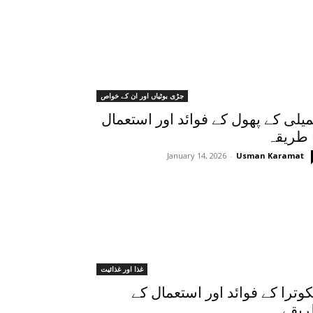
جڑی بوٹیاں اور ان کے خواص
یلی کے پھول کے فوائد اور استعمال
 طریقہ
January 14, 2026
-
Usman Karamat
غذا اور غذائیت
وترا کے فوائد اور استعمال کے
یقے