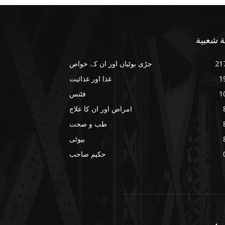
ة شعبية
21
جڑی بوٹیاں اور ان کے خواص
1
غذا اور غذائیت
1
فٹنس
امراض اور ان کا علاج
طب و صحت
بیوٹی
حکیم صاحب