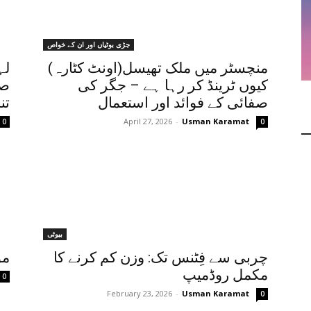
جڑی بوٹیاں اور ان کے خواص
منچسٹر میں ملک تھیسل(اونٹ کٹارہ)
لہ
کیوں ٹرینڈ کر رہا ہے – جگر کی
صح
صفائی کے فوائد اور استعمال
تن
April 27, 2026
-
Usman Karamat
0
0
بیوٹی
چربی سے فِٹنس تک: وزن کم کرنے کا
مو
مکمل روڈمیپ
0
February 23, 2026
-
Usman Karamat
0