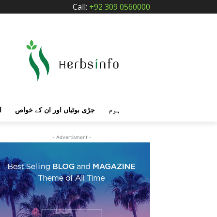
Call:
+92 309 0560000
ہوم
جڑی بوٹیاں اور ان کے خواص
ا
- Advertisment -