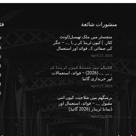
منشورات شائعة
فئ
منچسٹر میں ملک تھیسل(اونٹ
7
کٹارہ) کیوں ٹرینڈ کر رہا ہے – جگر
9
کی صفائی کے فوائد اور استعمال
April 27, 2026
0
8
گلاسگو میں جنسنگ کیوں ٹرینڈ کر
رہی ہے (2026) – فوائد، استعمالات
8
اور خریداری گائیڈ
8
April 27, 2026
0
برمنگھم میں شلاجیت کیوں اتنی
مقبول ہے – فوائد، استعمال اور
ڈیمانڈ ٹرینڈز (2026 گائیڈ)
April 25, 2026