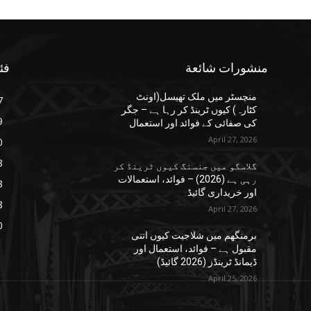
منشورات شائعة
فئ
منچسٹر میں ملک تھیسل(اونٹ
7
کٹارہ) کیوں ٹرینڈ کر رہا ہے – جگر
9
کی صفائی کے فوائد اور استعمال
April 27, 2026
0
8
گلاسگو میں جنسنگ کیوں ٹرینڈ کر
رہی ہے (2026) – فوائد، استعمالات
8
اور خریداری گائیڈ
8
April 27, 2026
0
برمنگھم میں شلاجیت کیوں اتنی
مقبول ہے – فوائد، استعمال اور
ڈیمانڈ ٹرینڈز (2026 گائیڈ)
April 25, 2026