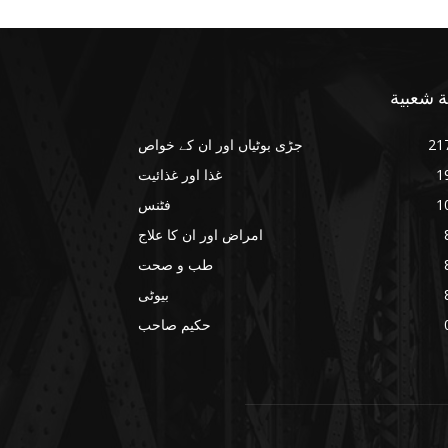
ة شعبية
21
جڑی بوٹیاں اور ان کے خواص
1
غذا اور غذائیت
1
فٹنس
امراض اور ان کا علاج
طب و صحت
بیوٹی
حکیم صاحب