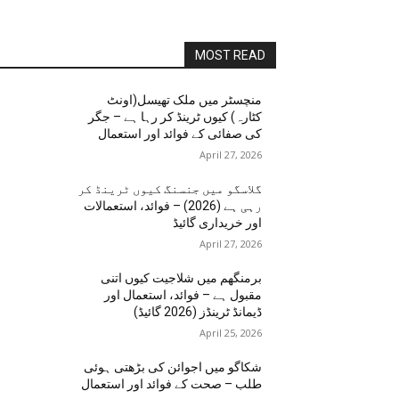
MOST READ
منچسٹر میں ملک تھیسل(اونٹ
کٹارہ) کیوں ٹرینڈ کر رہا ہے – جگر
کی صفائی کے فوائد اور استعمال
April 27, 2026
گلاسگو میں جنسنگ کیوں ٹرینڈ کر
رہی ہے (2026) – فوائد، استعمالات
اور خریداری گائیڈ
April 27, 2026
برمنگھم میں شلاجیت کیوں اتنی
مقبول ہے – فوائد، استعمال اور
ڈیمانڈ ٹرینڈز (2026 گائیڈ)
April 25, 2026
شکاگو میں اجوائن کی بڑھتی ہوئی
طلب – صحت کے فوائد اور استعمال