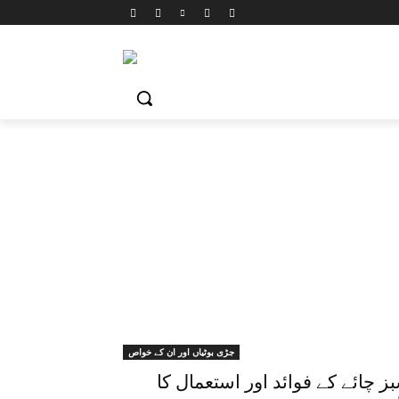
جڑی بوٹیاں اور ان کے خواص
ز چائے کے فوائد اور استعمال کا