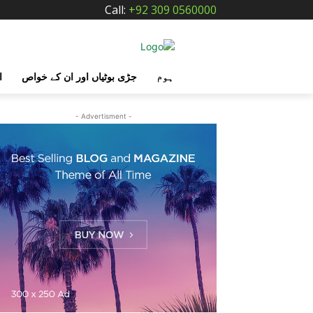
Call:
+92 309 0560000
ہوم
جڑی بوٹیاں اور ان کے خواص
ا
- Advertisment -