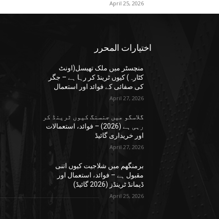
April 25, 2026
اختيارات المحرر
منچسٹر میں ملک تھیسل(اونٹ
کٹارہ) کیوں ٹرینڈ کر رہا ہے – جگر
کی صفائی کے فوائد اور استعمال
April 27, 2026
گلاسگو میں جنسنگ کیوں ٹرینڈ کر
رہی ہے (2026) – فوائد، استعمالات
اور خریداری گائیڈ
April 27, 2026
برمنگھم میں شلاجیت کیوں اتنی
مقبول ہے – فوائد، استعمال اور
ڈیمانڈ ٹرینڈز (2026 گائیڈ)
April 25, 2026