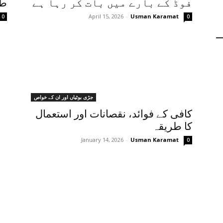
فوڈ کے بارے میں بات کر رہا ہے
طر
April 15, 2026
-
Usman Karamat
0
0
جڑی بوٹیاں اور ان کے خواص
کافی کے فوائد، نقصانات اور استعمال
کا طریقہ
January 14, 2026
-
Usman Karamat
0