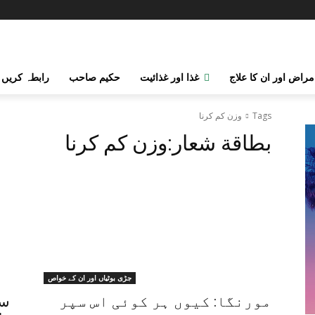
مراض اور ان کا علاج
غذا اور غذائیت
حکیم صاحب
رابطہ کریں
Tags
وزن کم کرنا
بطاقة شعار:
وزن کم کرنا
جڑی بوٹیاں اور ان کے خواص
مورنگا: کیوں ہر کوئی اس سپر
سب