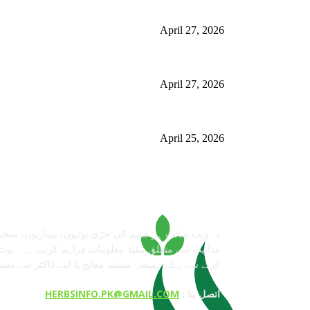
استعمال
April 27, 2026
گلاسگو میں جنسنگ کیوں ٹرینڈ کر رہی ہے (2026) – فوائد، استعمالات اور خریداری گائیڈ
April 27, 2026
ائیڈ)
برمنگھم میں شلاجیت کیوں اتنی مقبول ہے – فوائد، استعمال اور ڈی
April 25, 2026
معلومات عنا
یہ ویب سائٹ ہر قسم کی جڑی بوٹیوں، بیماریوں، صحت
غذائیت سے متعلق مفید معلومات فراہم کرتی ہے۔ نوٹ:
کرنے سے پہلے ہمیشہ مستند معالج یا اپنے ڈاکٹر سے مش
: اتصل بنا
HERBSINFO.PK@GMAIL.COM