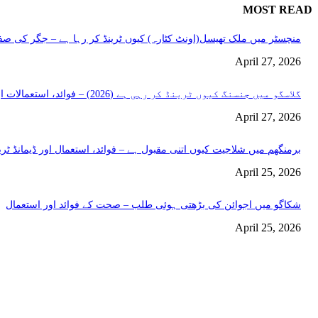
MOST READ
منچسٹر میں ملک تھیسل(اونٹ کٹارہ) کیوں ٹرینڈ کر رہا ہے – جگر کی صفا
April 27, 2026
گلاسگو میں جنسنگ کیوں ٹرینڈ کر رہی ہے (2026) – فوائد، استعمالات اور خریداری گائیڈ
April 27, 2026
برمنگھم میں شلاجیت کیوں اتنی مقبول ہے – فوائد، استعمال اور ڈیمانڈ ٹرینڈز (2026 گ
April 25, 2026
شکاگو میں اجوائن کی بڑھتی ہوئی طلب – صحت کے فوائد اور استعمال
April 25, 2026
اختيارات المحرر
منچسٹر میں ملک تھیسل(اونٹ کٹارہ) کیوں ٹرینڈ کر رہا ہے – جگر کی صفا