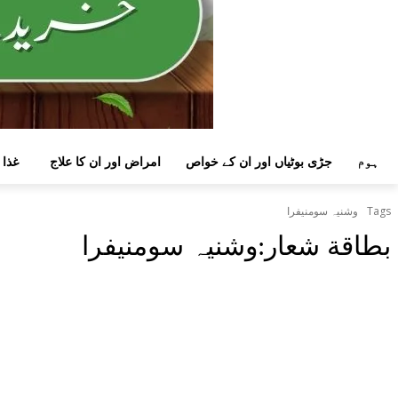
ہوم
جڑی بوٹیاں اور ان کے خواص
امراض اور ان کا علاج
غذا 
Tags
وشنیہ سومنیفرا
بطاقة شعار:
وشنیہ سومنیفرا