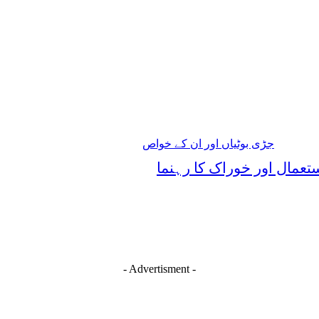
جڑی بوٹیاں اور ان کے خواص
تعمال اور خوراک کا رہنما
- Advertisment -