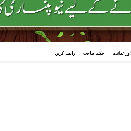
اور غذائیت
حکیم صاحب
رابطہ کریں