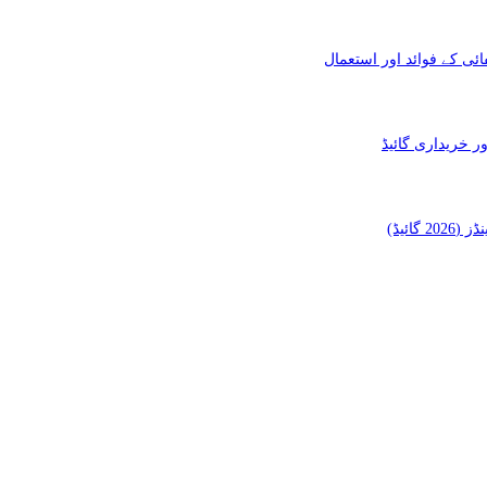
ئی کے فوائد اور استعمال
ائیڈ)
منشورات شائعة
ئی کے فوائد اور
منچسٹر میں ملک تھیسل(اونٹ کٹارہ) کیوں ٹرینڈ کر رہا 