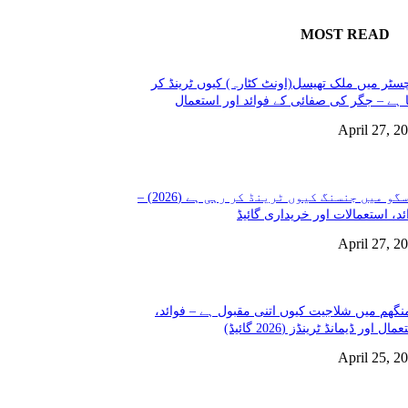
MOST READ
سٹر میں ملک تھیسل(اونٹ کٹارہ) کیوں ٹرینڈ کر
 ہے – جگر کی صفائی کے فوائد اور استعمال
April 27, 2
گلاسگو میں جنسنگ کیوں ٹرینڈ کر رہی ہے (2026) –
ئد، استعمالات اور خریداری گائیڈ
April 27, 2
نگھم میں شلاجیت کیوں اتنی مقبول ہے – فوائد،
مال اور ڈیمانڈ ٹرینڈز (2026 گائیڈ)
April 25, 2