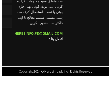
سے متعلق مفید معلومات فراہم
کرتی ہے۔ نوٹ: کوئی بھی جڑی
بوٹی یا نسخہ استعمال کرنے سے
پہلے ہمیشہ مستند معالج یا اپنے
ڈاکٹر سے مشورہ کریں۔
HERBSINFO.PK@GMAIL.COM
: اتصل بنا
Copyright 2024 © Herbsinfo.pk | All Rights Reserved