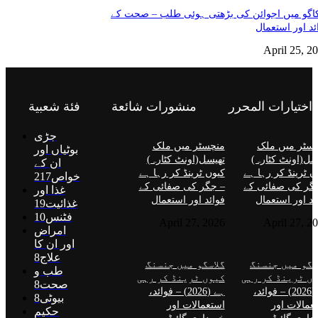
گو میں اجوائن کی بڑھتی ہوئی طلب – صحت کے
ئد اور استعمال
April 25, 2
اختيارات المحرر
منشورات شائعة
فئة شعبية
جڑی
سٹر میں ملک
منچسٹر میں ملک
بوٹیاں اور
سل(اونٹ کٹارہ)
تھیسل(اونٹ کٹارہ)
ان کے
ں ٹرینڈ کر رہا ہے
کیوں ٹرینڈ کر رہا ہے
خواص
217
گر کی صفائی کے
– جگر کی صفائی کے
غذا اور
ئد اور استعمال
فوائد اور استعمال
غذائیت
19
فٹنس
10
April 27, 2026
April 27, 2
امراض
اور ان کا
علاج
8
سگو میں جنسنگ
گلاسگو میں جنسنگ
طب و
ں ٹرینڈ کر رہی
کیوں ٹرینڈ کر رہی
صحت
8
ہے (2026) – فوائد،
ہے (2026) – فوائد،
بیوٹی
8
عمالات اور
استعمالات اور
حکیم