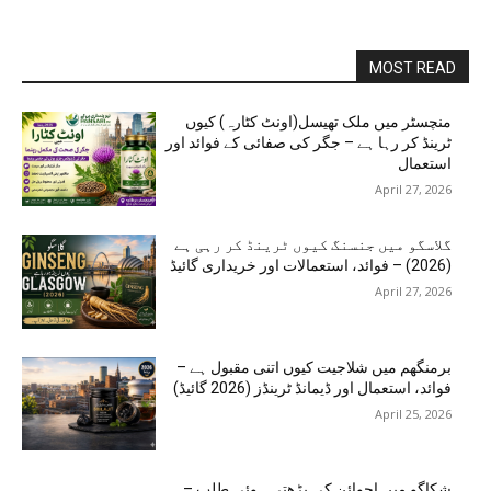
MOST READ
منچسٹر میں ملک تھیسل(اونٹ کٹارہ) کیوں
ٹرینڈ کر رہا ہے – جگر کی صفائی کے فوائد اور
استعمال
April 27, 2026
گلاسگو میں جنسنگ کیوں ٹرینڈ کر رہی ہے
(2026) – فوائد، استعمالات اور خریداری گائیڈ
April 27, 2026
برمنگھم میں شلاجیت کیوں اتنی مقبول ہے –
فوائد، استعمال اور ڈیمانڈ ٹرینڈز (2026 گائیڈ)
April 25, 2026
شکاگو میں اجوائن کی بڑھتی ہوئی طلب –