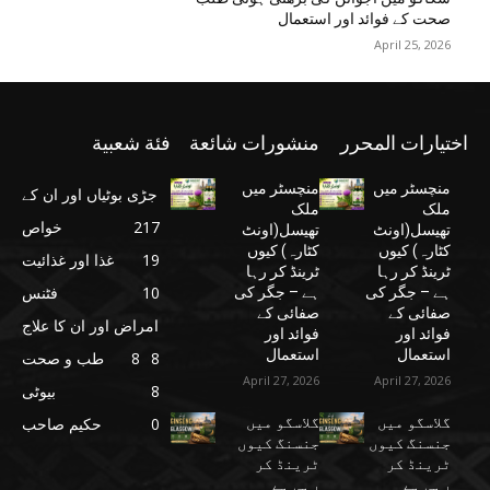
صحت کے فوائد اور استعمال
April 25, 2026
اختيارات المحرر
منشورات شائعة
فئة شعبية
منچسٹر میں
منچسٹر میں
جڑی بوٹیاں اور ان کے
ملک
ملک
217
خواص
تھیسل(اونٹ
تھیسل(اونٹ
کٹارہ) کیوں
کٹارہ) کیوں
19
غذا اور غذائیت
ٹرینڈ کر رہا
ٹرینڈ کر رہا
10
فٹنس
ہے – جگر کی
ہے – جگر کی
صفائی کے
صفائی کے
امراض اور ان کا علاج
فوائد اور
فوائد اور
استعمال
استعمال
8
8
طب و صحت
April 27, 2026
April 27, 2026
8
بیوٹی
گلاسگو میں
گلاسگو میں
0
حکیم صاحب
جنسنگ کیوں
جنسنگ کیوں
ٹرینڈ کر
ٹرینڈ کر
رہی ہے
رہی ہے