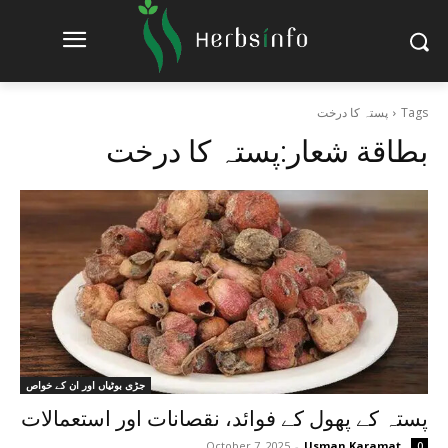
Tags
پستہ کا درخت
بطاقة شعار:
پستہ کا درخت
جڑی بوٹیاں اور ان کے خواص
پستہ کے پھول کے فوائد، نقصانات اور استعمالات
October 7, 2025
-
Usman Karamat
0