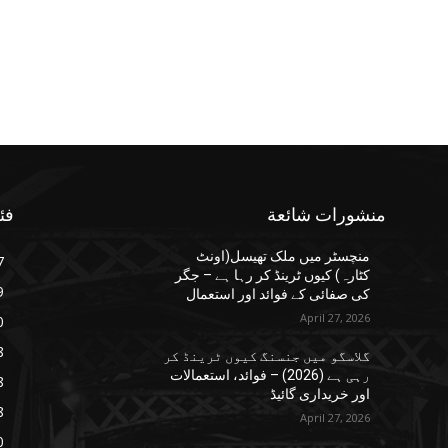
منشورات شائعة
فئ
منچسٹر میں ملک تھیسل(اونٹ
7
کٹارہ) کیوں ٹرینڈ کر رہا ہے – جگر
9
کی صفائی کے فوائد اور استعمال
April 27, 2026
0
8
گلاسگو میں جنسنگ کیوں ٹرینڈ کر
رہی ہے (2026) – فوائد، استعمالات
8
اور خریداری گائیڈ
8
April 27, 2026
0