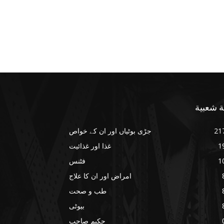
ة شعبية
21
جڑی بوٹیاں اور ان کے خواص
1
غذا اور غذائیت
1
فٹنس
امراض اور ان کا علاج
طب و صحت
بیوٹی
حکیم صاحب