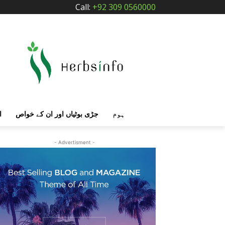
Call:
+92 309 0560000
ہوم
جڑی بوٹیاں اور ان کے خواص
ا
- Advertisment -