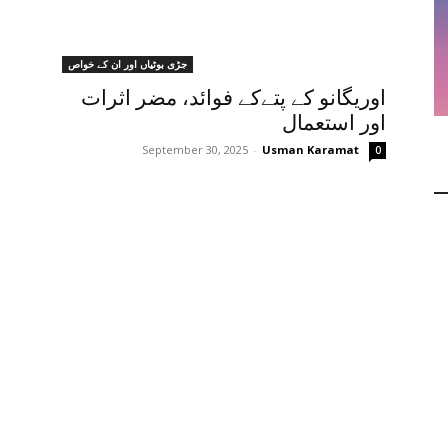
جڑی بوٹیاں اور ان کے خواص
اوریگانو کے پتےکے فوائد، مضر اثرات
اور استعمال
September 30, 2025
-
Usman Karamat
0