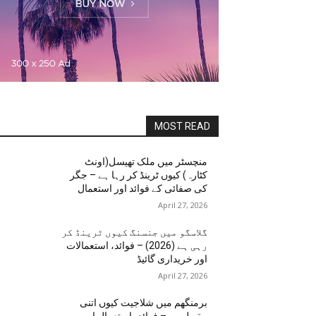
MOST READ
منچسٹر میں ملک تھیسل(اونٹ
کٹارہ) کیوں ٹرینڈ کر رہا ہے – جگر
کی صفائی کے فوائد اور استعمال
April 27, 2026
گلاسگو میں جنسنگ کیوں ٹرینڈ کر
رہی ہے (2026) – فوائد، استعمالات
اور خریداری گائیڈ
April 27, 2026
برمنگھم میں شلاجیت کیوں اتنی