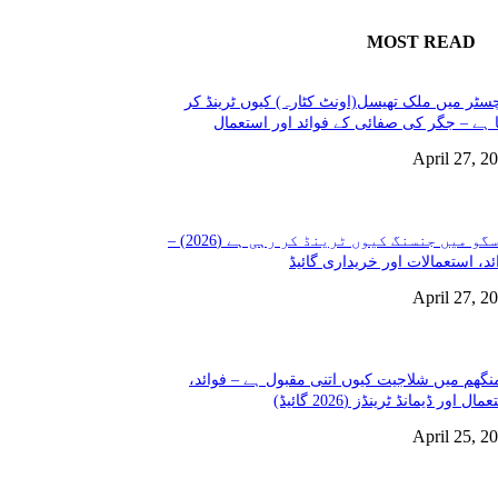
MOST READ
سٹر میں ملک تھیسل(اونٹ کٹارہ) کیوں ٹرینڈ کر
 ہے – جگر کی صفائی کے فوائد اور استعمال
April 27, 2
گلاسگو میں جنسنگ کیوں ٹرینڈ کر رہی ہے (2026) –
ئد، استعمالات اور خریداری گائیڈ
April 27, 2
نگھم میں شلاجیت کیوں اتنی مقبول ہے – فوائد،
مال اور ڈیمانڈ ٹرینڈز (2026 گائیڈ)
April 25, 2