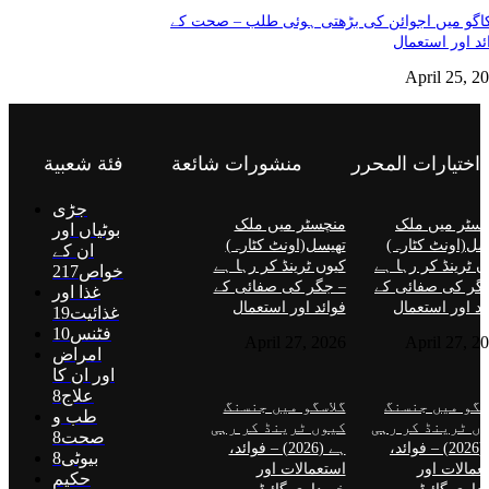
گو میں اجوائن کی بڑھتی ہوئی طلب – صحت کے
ئد اور استعمال
April 25, 2
اختيارات المحرر
منشورات شائعة
فئة شعبية
جڑی
سٹر میں ملک
منچسٹر میں ملک
بوٹیاں اور
سل(اونٹ کٹارہ)
تھیسل(اونٹ کٹارہ)
ان کے
ں ٹرینڈ کر رہا ہے
کیوں ٹرینڈ کر رہا ہے
خواص
217
گر کی صفائی کے
– جگر کی صفائی کے
غذا اور
ئد اور استعمال
فوائد اور استعمال
غذائیت
19
فٹنس
10
April 27, 2026
April 27, 2
امراض
اور ان کا
علاج
8
سگو میں جنسنگ
گلاسگو میں جنسنگ
طب و
ں ٹرینڈ کر رہی
کیوں ٹرینڈ کر رہی
صحت
8
ہے (2026) – فوائد،
ہے (2026) – فوائد،
بیوٹی
8
عمالات اور
استعمالات اور
حکیم