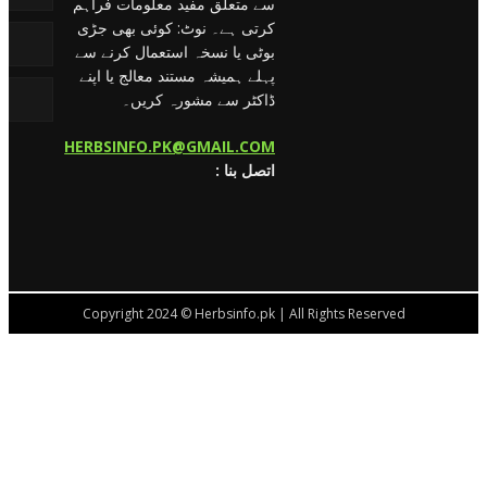
سے متعلق مفید معلومات فراہم
کرتی ہے۔ نوٹ: کوئی بھی جڑی
بوٹی یا نسخہ استعمال کرنے سے
پہلے ہمیشہ مستند معالج یا اپنے
ڈاکٹر سے مشورہ کریں۔
HERBSINFO.PK@GMAIL.COM
: اتصل بنا
Copyright 2024 © Herbsinfo.pk | All Rights Reserved