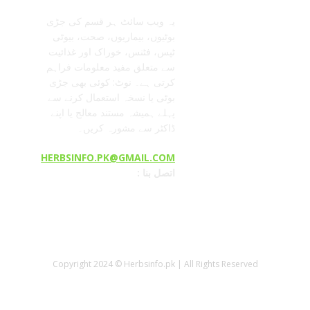
یہ ویب سائٹ ہر قسم کی جڑی
بوٹیوں، بیماریوں، صحت، بیوٹی
ٹپس، فٹنس، خوراک اور غذائیت
سے متعلق مفید معلومات فراہم
کرتی ہے۔ نوٹ: کوئی بھی جڑی
بوٹی یا نسخہ استعمال کرنے سے
پہلے ہمیشہ مستند معالج یا اپنے
ڈاکٹر سے مشورہ کریں۔
HERBSINFO.PK@GMAIL.COM
: اتصل بنا
Copyright 2024 © Herbsinfo.pk | All Rights Reserved