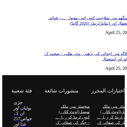
نگھم میں شلاجیت کیوں اتنی مقبول ہے – فوائد،
مال اور ڈیمانڈ ٹرینڈز (2026 گائیڈ)
April 25, 2
گو میں اجوائن کی بڑھتی ہوئی طلب – صحت کے
ئد اور استعمال
April 25, 2
اختيارات المحرر
منشورات شائعة
فئة شعبية
جڑی
سٹر میں ملک
منچسٹر میں ملک
بوٹیاں اور
سل(اونٹ کٹارہ)
تھیسل(اونٹ کٹارہ)
ان کے
ں ٹرینڈ کر رہا ہے
کیوں ٹرینڈ کر رہا ہے
خواص
217
گر کی صفائی کے
– جگر کی صفائی کے
غذا اور