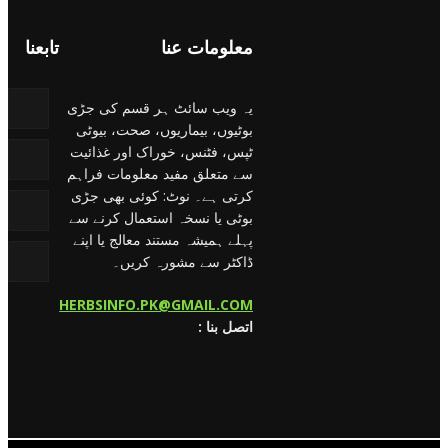
معلومات عنا
تابعنا
یہ ویب سائٹ ہر قسم کی جڑی
بوٹیوں، بیماریوں، صحت، بیوٹی
ٹپس، فٹنس، خوراک اور غذائیت
سے متعلق مفید معلومات فراہم
کرتی ہے۔ نوٹ: کوئی بھی جڑی
بوٹی یا نسخہ استعمال کرنے سے
پہلے ہمیشہ مستند معالج یا اپنے
ڈاکٹر سے مشورہ کریں۔
HERBSINFO.PK@GMAIL.COM
: اتصل بنا