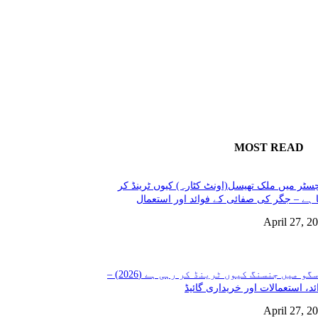
MOST READ
سٹر میں ملک تھیسل(اونٹ کٹارہ) کیوں ٹرینڈ کر
 ہے – جگر کی صفائی کے فوائد اور استعمال
April 27, 2
گلاسگو میں جنسنگ کیوں ٹرینڈ کر رہی ہے (2026) –
ئد، استعمالات اور خریداری گائیڈ
April 27, 2