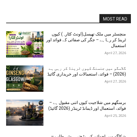
MOST READ
منچسٹر میں ملک تھیسل(اونٹ کٹارہ) کیوں
ٹرینڈ کر رہا ہے – جگر کی صفائی کے فوائد اور
استعمال
April 27, 2026
گلاسگو میں جنسنگ کیوں ٹرینڈ کر رہی ہے
(2026) – فوائد، استعمالات اور خریداری گائیڈ
April 27, 2026
برمنگھم میں شلاجیت کیوں اتنی مقبول ہے –
فوائد، استعمال اور ڈیمانڈ ٹرینڈز (2026 گائیڈ)
April 25, 2026
شکاگو میں اجوائن کی بڑھتی ہوئی طلب –