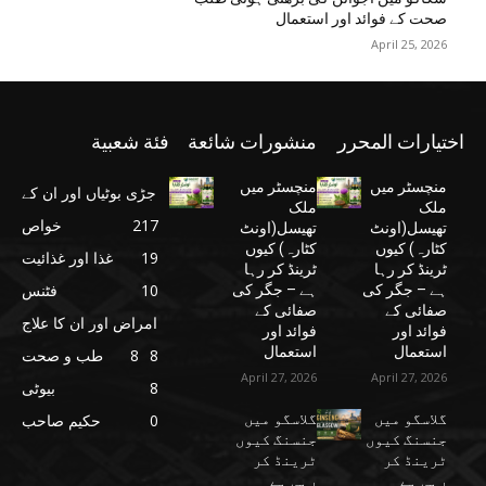
صحت کے فوائد اور استعمال
April 25, 2026
اختيارات المحرر
منشورات شائعة
فئة شعبية
منچسٹر میں
منچسٹر میں
جڑی بوٹیاں اور ان کے
ملک
ملک
217
خواص
تھیسل(اونٹ
تھیسل(اونٹ
کٹارہ) کیوں
کٹارہ) کیوں
19
غذا اور غذائیت
ٹرینڈ کر رہا
ٹرینڈ کر رہا
10
فٹنس
ہے – جگر کی
ہے – جگر کی
صفائی کے
صفائی کے
امراض اور ان کا علاج
فوائد اور
فوائد اور
استعمال
استعمال
8
8
طب و صحت
April 27, 2026
April 27, 2026
8
بیوٹی
گلاسگو میں
گلاسگو میں
0
حکیم صاحب
جنسنگ کیوں
جنسنگ کیوں
ٹرینڈ کر
ٹرینڈ کر
رہی ہے
رہی ہے