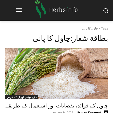
Tags
چاول کا پانی
بطاقة شعار:
چاول کا پانی
جڑی بوٹیاں اور ان کے خواص
چاول کے فوائد، نقصانات اور استعمال کے طریقے
January 14, 2026
-
Usman Karamat
0