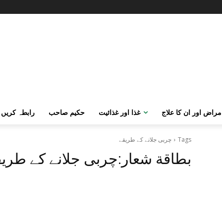
مراض اور ان کا علاج
غذا اور غذائیت
حکیم صاحب
رابطہ کریں
Tags
چربی جلانے کے طریقے
بطاقة شعار:
چربی جلانے کے طری