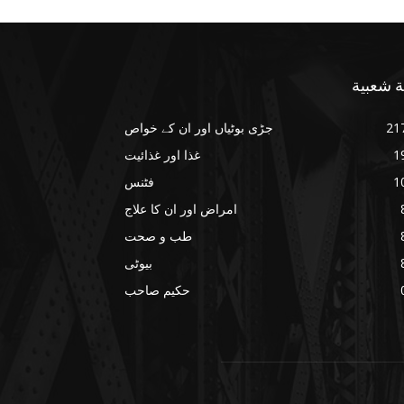
ة شعبية
21
جڑی بوٹیاں اور ان کے خواص
1
غذا اور غذائیت
1
فٹنس
امراض اور ان کا علاج
طب و صحت
بیوٹی
حکیم صاحب