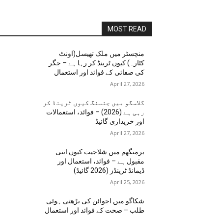
MOST READ
منچسٹر میں ملک تھیسل(اونٹ
کٹارہ) کیوں ٹرینڈ کر رہا ہے – جگر
کی صفائی کے فوائد اور استعمال
April 27, 2026
گلاسگو میں جنسنگ کیوں ٹرینڈ کر
رہی ہے (2026) – فوائد، استعمالات
اور خریداری گائیڈ
April 27, 2026
برمنگھم میں شلاجیت کیوں اتنی
مقبول ہے – فوائد، استعمال اور
ڈیمانڈ ٹرینڈز (2026 گائیڈ)
April 25, 2026
شکاگو میں اجوائن کی بڑھتی ہوئی
طلب – صحت کے فوائد اور استعمال