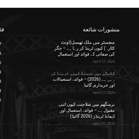
منشورات شائعة
فئ
منچسٹر میں ملک تھیسل(اونٹ
7
کٹارہ) کیوں ٹرینڈ کر رہا ہے – جگر
9
کی صفائی کے فوائد اور استعمال
April 27, 2026
0
8
گلاسگو میں جنسنگ کیوں ٹرینڈ کر
رہی ہے (2026) – فوائد، استعمالات
8
اور خریداری گائیڈ
8
April 27, 2026
0
برمنگھم میں شلاجیت کیوں اتنی
مقبول ہے – فوائد، استعمال اور
ڈیمانڈ ٹرینڈز (2026 گائیڈ)
April 25, 2026