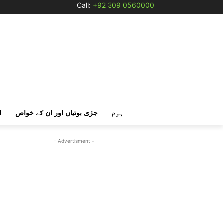
Call:
+92 309 0560000
ہوم
جڑی بوٹیاں اور ان کے خواص
ا
- Advertisment -