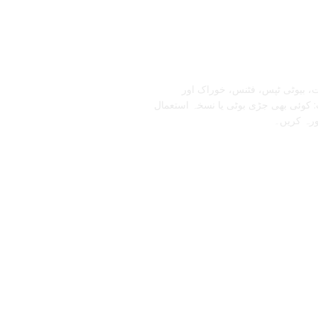
تابعنا
، بیوٹی ٹپس، فٹنس، خوراک اور
 کوئی بھی جڑی بوٹی یا نسخہ استعمال
ورہ کریں۔