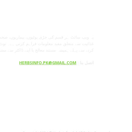
معلومات عنا
یہ ویب سائٹ ہر قسم کی جڑی بوٹیوں، بیماریوں، صحت
غذائیت سے متعلق مفید معلومات فراہم کرتی ہے۔ نوٹ:
کرنے سے پہلے ہمیشہ مستند معالج یا اپنے ڈاکٹر سے مش
: اتصل بنا
HERBSINFO.PK@GMAIL.COM