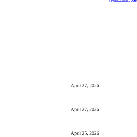
منشورات شائعة
ئی کے فوائد اور
منچسٹر میں ملک تھیسل(اونٹ کٹارہ) کیوں ٹرینڈ کر رہا 
استعمال
April 27, 2026
گلاسگو میں جنسنگ کیوں ٹرینڈ کر رہی ہے (2026) – فوائد، استعمالات اور خریداری گائیڈ
April 27, 2026
ائیڈ)
برمنگھم میں شلاجیت کیوں اتنی مقبول ہے – فوائد، استعمال اور ڈی
April 25, 2026