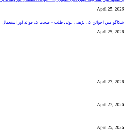
April 25, 2026
شکاگو میں اجوائن کی بڑھتی ہوئی طلب – صحت کے فوائد اور استعمال
April 25, 2026
اختيارات المحرر
منچسٹر میں ملک تھیسل(اونٹ کٹارہ) کیوں ٹرینڈ کر رہا ہے – جگر کی صفا
استعمال
April 27, 2026
گلاسگو میں جنسنگ کیوں ٹرینڈ کر رہی ہے (2026) – فوائد، استعمالات اور خریداری گائیڈ
April 27, 2026
برمنگھم میں شلاجیت کیوں اتنی مقبول ہے – فوائد، استعمال اور ڈیمانڈ ٹرینڈز (2026 گ
April 25, 2026