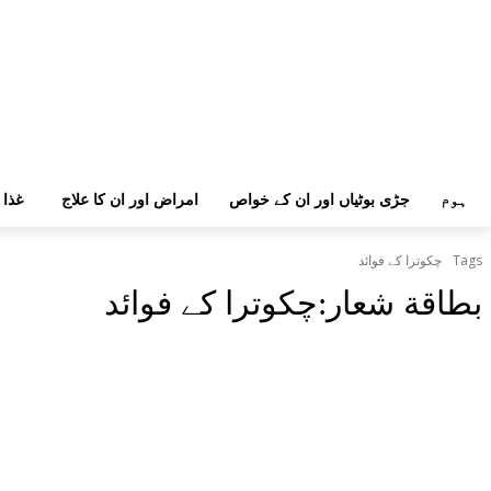
ہوم
جڑی بوٹیاں اور ان کے خواص
امراض اور ان کا علاج
غذا 
Tags
چکوترا کے فوائد
بطاقة شعار:
چکوترا کے فوائد