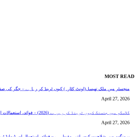
MOST READ
منچسٹر میں ملک تھیسل(اونٹ کٹارہ) کیوں ٹرینڈ کر رہا ہے – جگر کی صفا
April 27, 2026
گلاسگو میں جنسنگ کیوں ٹرینڈ کر رہی ہے (2026) – فوائد، استعمالات اور خریداری گائیڈ
April 27, 2026
برمنگھم میں شلاجیت کیوں اتنی مقبول ہے – فوائد، استعمال اور ڈیمانڈ ٹرینڈز (2026 گ