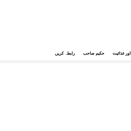
اور غذائیت
حکیم صاحب
رابطہ کریں