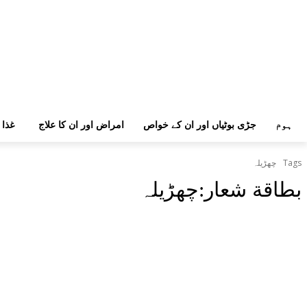
ہوم
جڑی بوٹیاں اور ان کے خواص
امراض اور ان کا علاج
غذا 
Tags
چھڑیلہ
بطاقة شعار:
چھڑیلہ