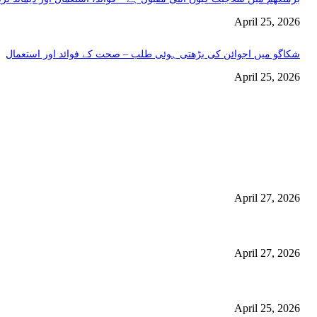
April 25, 2026
شکاگو میں اجوائن کی بڑھتی ہوئی طلب – صحت کے فوائد اور استعمال
April 25, 2026
اختيارات المحرر
منچسٹر میں ملک تھیسل(اونٹ کٹارہ) کیوں ٹرینڈ کر رہا ہے – جگر کی صفا
استعمال
April 27, 2026
گلاسگو میں جنسنگ کیوں ٹرینڈ کر رہی ہے (2026) – فوائد، استعمالات اور خریداری گائیڈ
April 27, 2026
برمنگھم میں شلاجیت کیوں اتنی مقبول ہے – فوائد، استعمال اور ڈیمانڈ ٹرینڈز (2026 گ
April 25, 2026