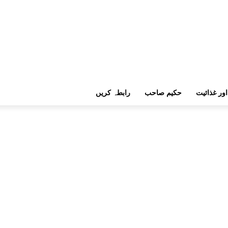
اور غذائیت
حکیم صاحب
رابطہ کریں