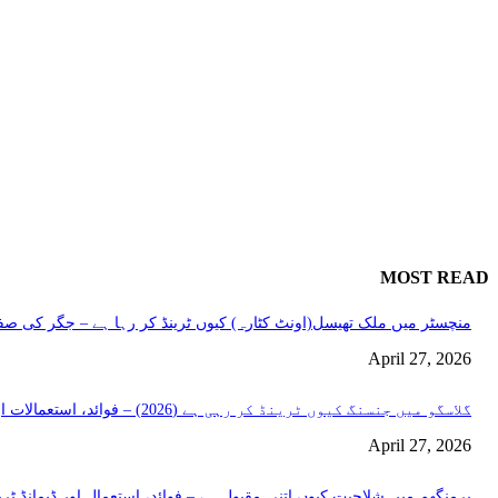
MOST READ
منچسٹر میں ملک تھیسل(اونٹ کٹارہ) کیوں ٹرینڈ کر رہا ہے – جگر کی صفا
April 27, 2026
گلاسگو میں جنسنگ کیوں ٹرینڈ کر رہی ہے (2026) – فوائد، استعمالات اور خریداری گائیڈ
April 27, 2026
برمنگھم میں شلاجیت کیوں اتنی مقبول ہے – فوائد، استعمال اور ڈیمانڈ ٹرینڈز (2026 گ