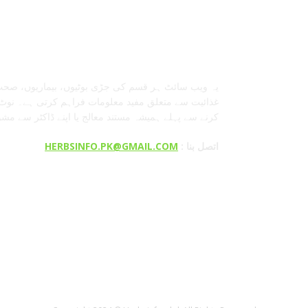
معلومات عنا
یہ ویب سائٹ ہر قسم کی جڑی بوٹیوں، بیماریوں، صحت
غذائیت سے متعلق مفید معلومات فراہم کرتی ہے۔ نوٹ:
کرنے سے پہلے ہمیشہ مستند معالج یا اپنے ڈاکٹر سے مش
: اتصل بنا
HERBSINFO.PK@GMAIL.COM