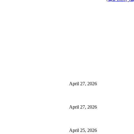
منشورات شائعة
ئی کے فوائد اور
منچسٹر میں ملک تھیسل(اونٹ کٹارہ) کیوں ٹرینڈ کر رہا 
استعمال
April 27, 2026
گلاسگو میں جنسنگ کیوں ٹرینڈ کر رہی ہے (2026) – فوائد، استعمالات اور خریداری گائیڈ
April 27, 2026
ائیڈ)
برمنگھم میں شلاجیت کیوں اتنی مقبول ہے – فوائد، استعمال اور ڈی
April 25, 2026