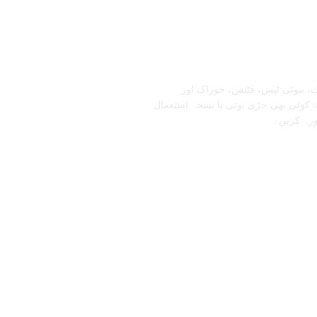
تابعنا
، بیوٹی ٹپس، فٹنس، خوراک اور
 کوئی بھی جڑی بوٹی یا نسخہ استعمال
ورہ کریں۔