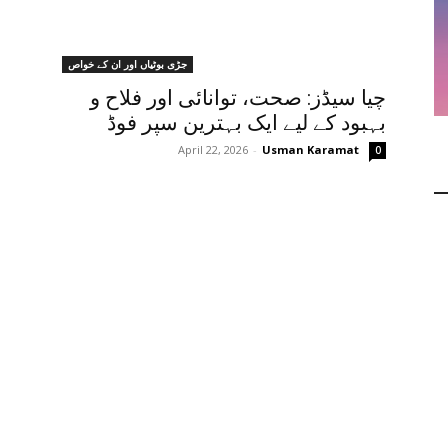
جڑی بوٹیاں اور ان کے خواص
چیا سیڈز: صحت، توانائی اور فلاح و
بہبود کے لیے ایک بہترین سپر فوڈ
April 22, 2026
-
Usman Karamat
0