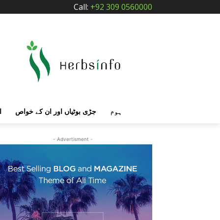
Call:
+92 309 0560000
ہوم
جڑی بوٹیاں اور ان کے خواص
ا
- Advertisment -