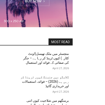
MOST READ
منچسٹر میں ملک تھیسل(اونٹ
کٹارہ) کیوں ٹرینڈ کر رہا ہے – جگر
کی صفائی کے فوائد اور استعمال
April 27, 2026
گلاسگو میں جنسنگ کیوں ٹرینڈ کر
رہی ہے (2026) – فوائد، استعمالات
اور خریداری گائیڈ
April 27, 2026
برمنگھم میں شلاجیت کیوں اتنی