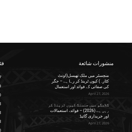
منشورات شائعة
فئ
منچسٹر میں ملک تھیسل(اونٹ
7
کٹارہ) کیوں ٹرینڈ کر رہا ہے – جگر
9
کی صفائی کے فوائد اور استعمال
April 27, 2026
0
8
گلاسگو میں جنسنگ کیوں ٹرینڈ کر
رہی ہے (2026) – فوائد، استعمالات
8
اور خریداری گائیڈ
8
April 27, 2026
0