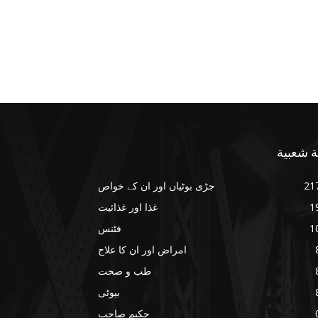
ة شعبية
21
جڑی بوٹیاں اور ان کے خواص
1
غذا اور غذائیت
1
فٹنس
امراض اور ان کا علاج
طب و صحت
بیوٹی
حکیم صاحب