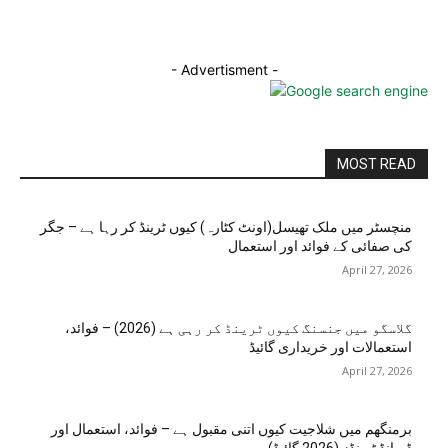
- Advertisment -
MOST READ
منچسٹر میں ملک تھیسل(اونٹ کٹارہ) کیوں ٹرینڈ کر رہا ہے – جگر
کی صفائی کے فوائد اور استعمال
April 27, 2026
گلاسگو میں جنسنگ کیوں ٹرینڈ کر رہی ہے (2026) – فوائد،
استعمالات اور خریداری گائیڈ
April 27, 2026
برمنگھم میں شلاجیت کیوں اتنی مقبول ہے – فوائد، استعمال اور