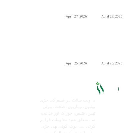
فوائد، استعمالات اور
فوائد، استعمالات اور
خریداری گائیڈ
خریداری گائیڈ
April 27, 2026
April 27, 2026
برمنگھم میں
برمنگھم میں
شلاجیت کیوں اتنی
شلاجیت کیوں اتنی
مقبول ہے – فوائد،
مقبول ہے – فوائد،
استعمال اور ڈیمانڈ
استعمال اور ڈیمانڈ
ٹرینڈز (2026 گائیڈ)
ٹرینڈز (2026 گائیڈ)
April 25, 2026
April 25, 2026
معلومات عنا
تابعنا
یہ ویب سائٹ ہر قسم کی جڑی
بوٹیوں، بیماریوں، صحت، بیوٹی
ٹپس، فٹنس، خوراک اور غذائیت
سے متعلق مفید معلومات فراہم
کرتی ہے۔ نوٹ: کوئی بھی جڑی
بوٹی یا نسخہ استعمال کرنے سے