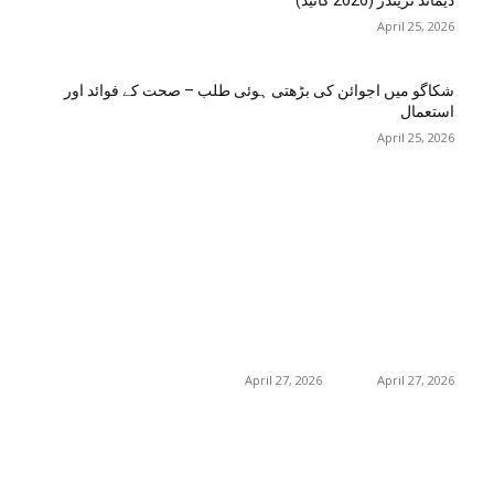
ڈیمانڈ ٹرینڈز (2026 گائیڈ)
April 25, 2026
شکاگو میں اجوائن کی بڑھتی ہوئی طلب – صحت کے فوائد اور
استعمال
April 25, 2026
اختيارات المحرر
منشورات شائعة
فئة شعبية
جڑی بوٹیاں اور ان کے
منچسٹر میں ملک
منچسٹر میں ملک
تھیسل(اونٹ کٹارہ)
تھیسل(اونٹ کٹارہ)
217
خواص
کیوں ٹرینڈ کر رہا ہے
کیوں ٹرینڈ کر رہا ہے
19
غذا اور غذائیت
– جگر کی صفائی کے
– جگر کی صفائی کے
فوائد اور استعمال
فوائد اور استعمال
10
فٹنس
April 27, 2026
April 27, 2026
امراض اور ان کا علاج
8
8
طب و صحت
گلاسگو میں جنسنگ
گلاسگو میں جنسنگ
8
بیوٹی
کیوں ٹرینڈ کر
کیوں ٹرینڈ کر
رہی ہے (2026) –
رہی ہے (2026) –
0
حکیم صاحب