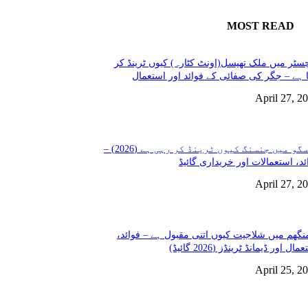
MOST READ
سٹر میں ملک تھیسل(اونٹ کٹارہ) کیوں ٹرینڈ کر
 ہے – جگر کی صفائی کے فوائد اور استعمال
April 27, 2
گلاسگو میں جنسنگ کیوں ٹرینڈ کر رہی ہے (2026) –
ئد، استعمالات اور خریداری گائیڈ
April 27, 2
نگھم میں شلاجیت کیوں اتنی مقبول ہے – فوائد،
مال اور ڈیمانڈ ٹرینڈز (2026 گائیڈ)
April 25, 2