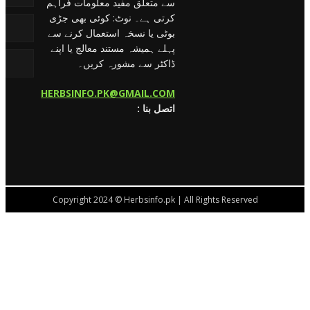
سے متعلق مفید معلومات فراہم
کرتی ہے۔ نوٹ: کوئی بھی جڑی
بوٹی یا نسخہ استعمال کرنے سے
پہلے ہمیشہ مستند معالج یا اپنے
ڈاکٹر سے مشورہ کریں۔
HERBSINFO.PK@GMAIL.COM
: اتصل بنا
Copyright 2024 © Herbsinfo.pk | All Rights Reserved