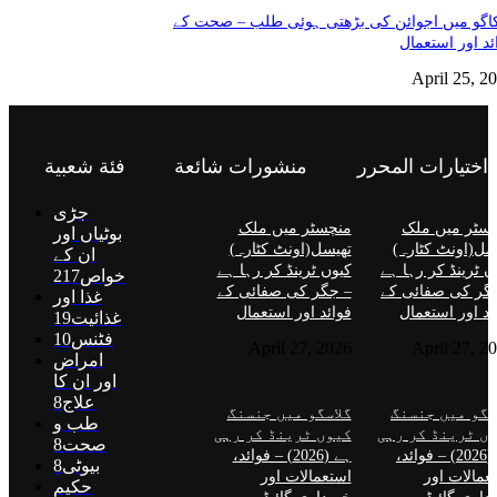
گو میں اجوائن کی بڑھتی ہوئی طلب – صحت کے
ئد اور استعمال
April 25, 2
اختيارات المحرر
منشورات شائعة
فئة شعبية
جڑی
سٹر میں ملک
منچسٹر میں ملک
بوٹیاں اور
سل(اونٹ کٹارہ)
تھیسل(اونٹ کٹارہ)
ان کے
ں ٹرینڈ کر رہا ہے
کیوں ٹرینڈ کر رہا ہے
خواص
217
گر کی صفائی کے
– جگر کی صفائی کے
غذا اور
ئد اور استعمال
فوائد اور استعمال
غذائیت
19
فٹنس
10
April 27, 2026
April 27, 2
امراض
اور ان کا
علاج
8
سگو میں جنسنگ
گلاسگو میں جنسنگ
طب و
ں ٹرینڈ کر رہی
کیوں ٹرینڈ کر رہی
صحت
8
ہے (2026) – فوائد،
ہے (2026) – فوائد،
بیوٹی
8
عمالات اور
استعمالات اور
حکیم