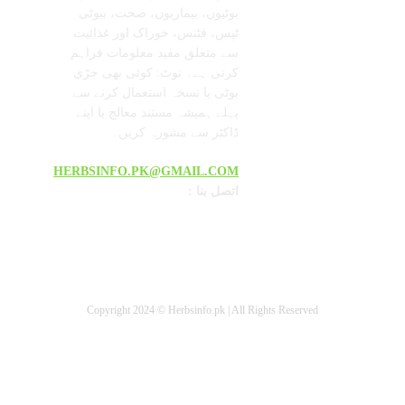
بوٹیوں، بیماریوں، صحت، بیوٹی
ٹپس، فٹنس، خوراک اور غذائیت
سے متعلق مفید معلومات فراہم
کرتی ہے۔ نوٹ: کوئی بھی جڑی
بوٹی یا نسخہ استعمال کرنے سے
پہلے ہمیشہ مستند معالج یا اپنے
ڈاکٹر سے مشورہ کریں۔
HERBSINFO.PK@GMAIL.COM
: اتصل بنا
Copyright 2024 © Herbsinfo.pk | All Rights Reserved