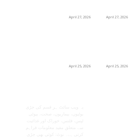
فوائد، استعمالات اور
فوائد، استعمالات اور
خریداری گائیڈ
خریداری گائیڈ
April 27, 2026
April 27, 2026
برمنگھم میں
برمنگھم میں
شلاجیت کیوں اتنی
شلاجیت کیوں اتنی
مقبول ہے – فوائد،
مقبول ہے – فوائد،
استعمال اور ڈیمانڈ
استعمال اور ڈیمانڈ
ٹرینڈز (2026 گائیڈ)
ٹرینڈز (2026 گائیڈ)
April 25, 2026
April 25, 2026
معلومات عنا
تابعنا
یہ ویب سائٹ ہر قسم کی جڑی
بوٹیوں، بیماریوں، صحت، بیوٹی
ٹپس، فٹنس، خوراک اور غذائیت
سے متعلق مفید معلومات فراہم
کرتی ہے۔ نوٹ: کوئی بھی جڑی