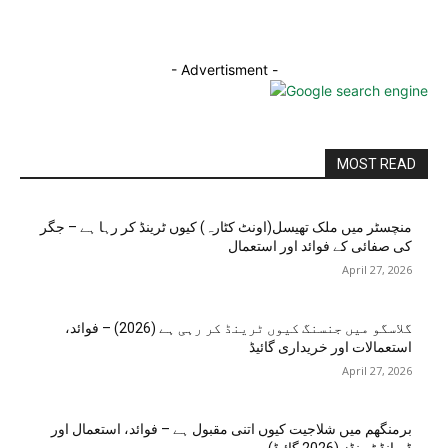
- Advertisment -
MOST READ
منچسٹر میں ملک تھیسل(اونٹ کٹارہ) کیوں ٹرینڈ کر رہا ہے – جگر
کی صفائی کے فوائد اور استعمال
April 27, 2026
گلاسگو میں جنسنگ کیوں ٹرینڈ کر رہی ہے (2026) – فوائد،
استعمالات اور خریداری گائیڈ
April 27, 2026
برمنگھم میں شلاجیت کیوں اتنی مقبول ہے – فوائد، استعمال اور