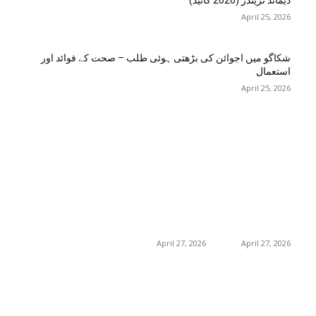
ڈیمانڈ ٹرینڈز (2026 گائیڈ)
April 25, 2026
شکاگو میں اجوائن کی بڑھتی ہوئی طلب – صحت کے فوائد اور
استعمال
April 25, 2026
اختيارات المحرر
منشورات شائعة
فئة شعبية
جڑی بوٹیاں اور ان کے
منچسٹر میں ملک
منچسٹر میں ملک
تھیسل(اونٹ کٹارہ)
تھیسل(اونٹ کٹارہ)
217
خواص
کیوں ٹرینڈ کر رہا ہے
کیوں ٹرینڈ کر رہا ہے
19
غذا اور غذائیت
– جگر کی صفائی کے
– جگر کی صفائی کے
فوائد اور استعمال
فوائد اور استعمال
10
فٹنس
April 27, 2026
April 27, 2026
امراض اور ان کا علاج
8
8
طب و صحت
گلاسگو میں جنسنگ
گلاسگو میں جنسنگ
8
بیوٹی
کیوں ٹرینڈ کر
کیوں ٹرینڈ کر
رہی ہے (2026) –
رہی ہے (2026) –
0
حکیم صاحب