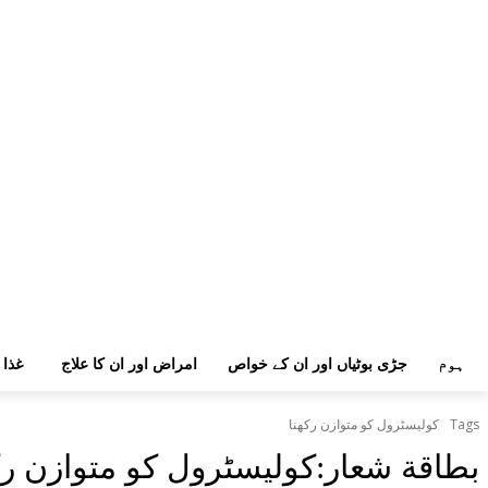
ہوم
جڑی بوٹیاں اور ان کے خواص
امراض اور ان کا علاج
غذا 
Tags
کولیسٹرول کو متوازن رکھنا
بطاقة شعار:
کولیسٹرول کو متوازن رک