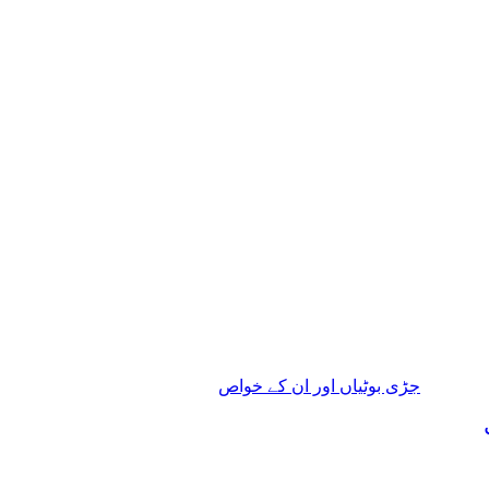
جڑی بوٹیاں اور ان کے خواص