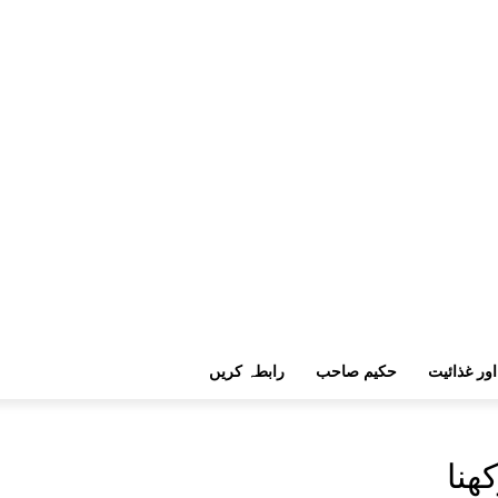
اور غذائیت
حکیم صاحب
رابطہ کریں
ھنا