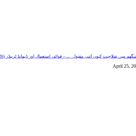
گھم میں شلاجیت کیوں اتنی مقبول ہے – فوائد، استعمال اور ڈیمانڈ ٹرینڈز (2026 گائیڈ)
April 25, 2