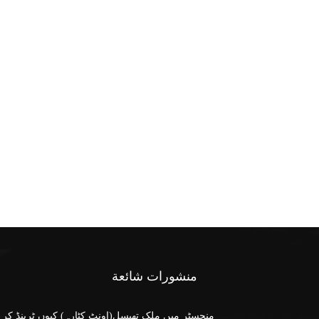
منشورات شائعة
منچسٹر میں ملک تھیسل(اونٹ کٹارہ) کیوں ٹرینڈ کر 