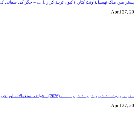
سٹر میں ملک تھیسل(اونٹ کٹارہ) کیوں ٹرینڈ کر رہا ہے – جگر کی صفائی کے 
April 27, 2
و میں جنسنگ کیوں ٹرینڈ کر رہی ہے (2026) – فوائد، استعمالات اور خریداری گائیڈ
April 27, 2