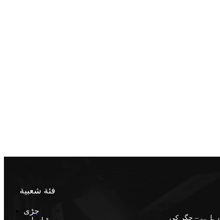
فئة شعبية
جڑی
رہا ہے – جگر کی