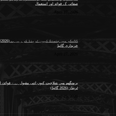
صفائی کے فوائد اور استعمال
April 27, 2026
گل
خریداری گائیڈ
April 27, 2026
برمنگھم میں شلاجیت کیوں اتنی مقبول ہے – فوائد، اس
ٹرینڈز (2026 گائیڈ)
April 25, 2026