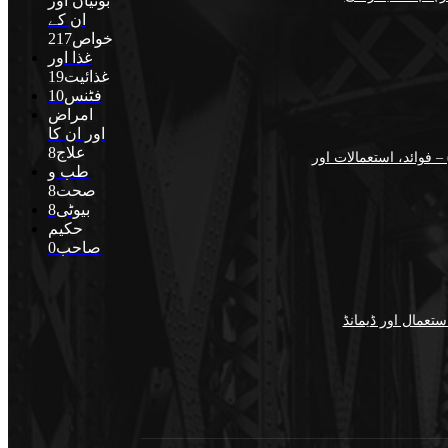
بوٹیاں اور
ان کے
خواص
217
غذا اور
غذائیت
19
فٹنس
10
امراض
اور ان کا
علاج
8
اسگو میں جنسنگ کیوں ٹرینڈ کر رہی ہے (2026) – فوائد، استعمالات اور
طب و
صحت
8
بیوٹی
8
حکیم
صاحب
0
تعمال اور ڈیمانڈ