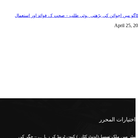
گو میں اجوائن کی بڑھتی ہوئی طلب – صحت کے فوائد اور استعمال
April 25, 2
اختيارات المحرر
سٹر میں ملک تھیسل(اونٹ کٹارہ) کیوں ٹرینڈ کر رہا ہے – جگر کی