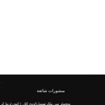
منشورات شائعة
منچسٹر میں ملک تھیسل(اونٹ کٹارہ) کیوں ٹرینڈ کر 