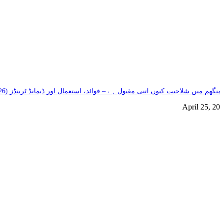
گھم میں شلاجیت کیوں اتنی مقبول ہے – فوائد، استعمال اور ڈیمانڈ ٹرینڈز (2026 گائیڈ)
April 25, 2