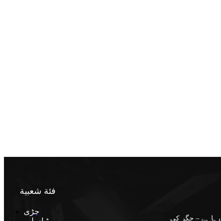
فئة شعبية
جڑی
رہا ہے – جگر کی
بوٹیاں اور