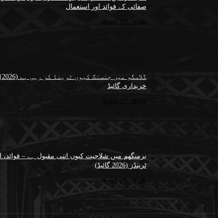
صفائی کے فوائد اور استعمال
April 27, 2026
گل
خریداری گائیڈ
April 27, 2026
برمنگھم میں شلاجیت کیوں اتنی مقبول ہے – فوائد، اس
ٹرینڈز (2026 گائیڈ)
April 25, 2026