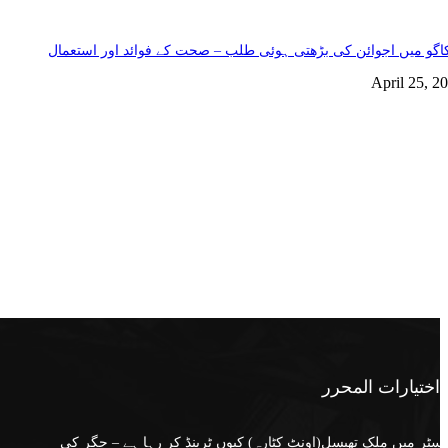
گو میں اجوائن کی بڑھتی ہوئی طلب – صحت کے فوائد اور استعمال
April 25, 2
اختيارات المحرر
سٹر میں ملک تھیسل(اونٹ کٹارہ) کیوں ٹرینڈ کر رہا ہے – جگر کی