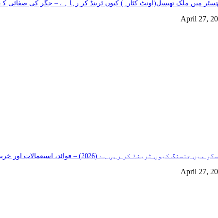
سٹر میں ملک تھیسل(اونٹ کٹارہ) کیوں ٹرینڈ کر رہا ہے – جگر کی صفائی کے 
April 27, 2
و میں جنسنگ کیوں ٹرینڈ کر رہی ہے (2026) – فوائد، استعمالات اور خریداری گائیڈ
April 27, 2