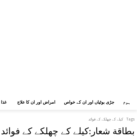
ہوم
جڑی بوٹیاں اور ان کے خواص
امراض اور ان کا علاج
غذا 
Tags
کیلے کے چھلکے کے فوائد
بطاقة شعار:
کیلے کے چھلکے کے فوائد