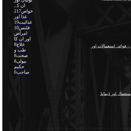
ان کے
خواص
217
غذا اور
غذائیت
19
فٹنس
10
امراض
اور ان کا
علاج
8
اسگو میں جنسنگ کیوں ٹرینڈ کر رہی ہے (2026) – فوائد، استعمالات اور
طب و
صحت
8
بیوٹی
8
حکیم
صاحب
0
تعمال اور ڈیمانڈ