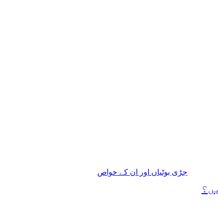
جڑی بوٹیاں اور ان کے خواص
یں؟