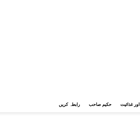
اور غذائیت
حکیم صاحب
رابطہ کریں