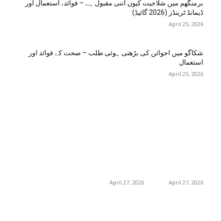
برمنگھم میں شلاجیت کیوں اتنی مقبول ہے – فوائد، استعمال اور
ڈیمانڈ ٹرینڈز (2026 گائیڈ)
April 25, 2026
شکاگو میں اجوائن کی بڑھتی ہوئی طلب – صحت کے فوائد اور
استعمال
April 25, 2026
اختيارات المحرر
منشورات شائعة
فئة شعبية
جڑی بوٹیاں اور ان کے
منچسٹر میں ملک
منچسٹر میں ملک
تھیسل(اونٹ کٹارہ)
تھیسل(اونٹ کٹارہ)
217
خواص
کیوں ٹرینڈ کر رہا ہے
کیوں ٹرینڈ کر رہا ہے
19
غذا اور غذائیت
– جگر کی صفائی کے
– جگر کی صفائی کے
فوائد اور استعمال
فوائد اور استعمال
10
فٹنس
April 27, 2026
April 27, 2026
امراض اور ان کا علاج
8
8
طب و صحت
گلاسگو میں جنسنگ
گلاسگو میں جنسنگ
8
بیوٹی
کیوں ٹرینڈ کر
کیوں ٹرینڈ کر