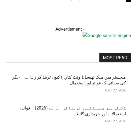
- Advertisment -
MOST READ
منچسٹر میں ملک تھیسل(اونٹ کٹارہ) کیوں ٹرینڈ کر رہا ہے – جگر
کی صفائی کے فوائد اور استعمال
April 27, 2026
گلاسگو میں جنسنگ کیوں ٹرینڈ کر رہی ہے (2026) – فوائد،
استعمالات اور خریداری گائیڈ
April 27, 2026