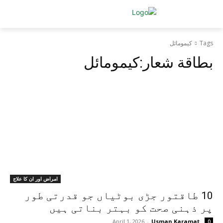
Tags
کیمومائل
بطاقة شعار:
کیمومائل
امراض اور ان کا علاج
10 طاقتور جڑی بوٹیاں جو قدرتی طور
پر ذہنی صحت کو بہتر بناتی ہیں
April 1, 2026
-
Usman Karamat
0