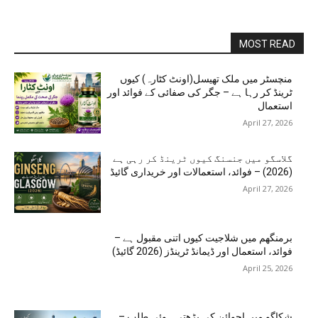
MOST READ
منچسٹر میں ملک تھیسل(اونٹ کٹارہ) کیوں
ٹرینڈ کر رہا ہے – جگر کی صفائی کے فوائد اور
استعمال
April 27, 2026
گلاسگو میں جنسنگ کیوں ٹرینڈ کر رہی ہے
(2026) – فوائد، استعمالات اور خریداری گائیڈ
April 27, 2026
برمنگھم میں شلاجیت کیوں اتنی مقبول ہے –
فوائد، استعمال اور ڈیمانڈ ٹرینڈز (2026 گائیڈ)
April 25, 2026
شکاگو میں اجوائن کی بڑھتی ہوئی طلب –