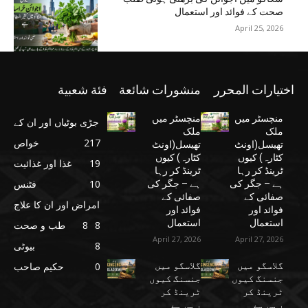
صحت کے فوائد اور استعمال
April 25, 2026
اختيارات المحرر
منشورات شائعة
فئة شعبية
منچسٹر میں
منچسٹر میں
جڑی بوٹیاں اور ان کے
ملک
ملک
217
خواص
تھیسل(اونٹ
تھیسل(اونٹ
کٹارہ) کیوں
کٹارہ) کیوں
19
غذا اور غذائیت
ٹرینڈ کر رہا
ٹرینڈ کر رہا
10
فٹنس
ہے – جگر کی
ہے – جگر کی
صفائی کے
صفائی کے
امراض اور ان کا علاج
فوائد اور
فوائد اور
استعمال
استعمال
8
8
طب و صحت
April 27, 2026
April 27, 2026
8
بیوٹی
گلاسگو میں
گلاسگو میں
0
حکیم صاحب
جنسنگ کیوں
جنسنگ کیوں
ٹرینڈ کر
ٹرینڈ کر
رہی ہے
رہی ہے