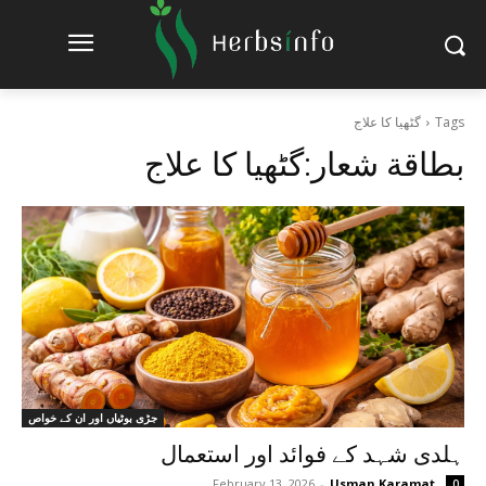
Tags
گٹھیا کا علاج
بطاقة شعار:
گٹھیا کا علاج
جڑی بوٹیاں اور ان کے خواص
ہلدی شہد کے فوائد اور استعمال
February 13, 2026
-
Usman Karamat
0