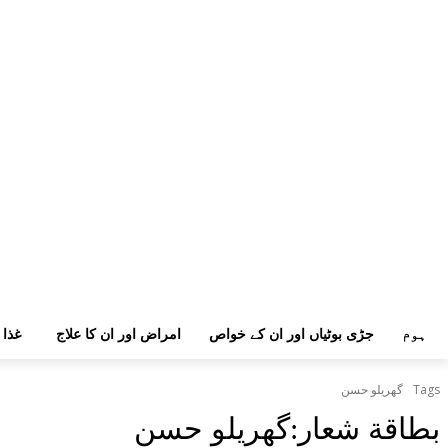
ہوم
جڑی بوٹیاں اور ان کے خواص
امراض اور ان کا علاج
غذا 
Tags
گھریلو حسن
بطاقة شعار:
گھریلو حسن