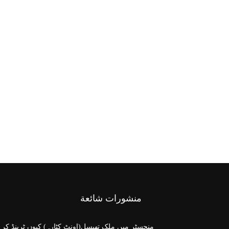
منشورات شائعة
منچسٹر میں ملک تھیسل(اونٹ کٹارہ) کیوں ٹرینڈ کر 