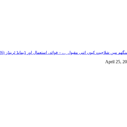
گھم میں شلاجیت کیوں اتنی مقبول ہے – فوائد، استعمال اور ڈیمانڈ ٹرینڈز (2026 گائیڈ)
April 25, 2