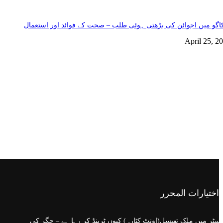
گو میں اجوائن کی بڑھتی ہوئی طلب – صحت کے فوائد اور استعمال
April 25, 2
اختيارات المحرر
سٹر میں ملک تھیسل(اونٹ کٹارہ) کیوں ٹرینڈ کر رہا ہے – جگر کی