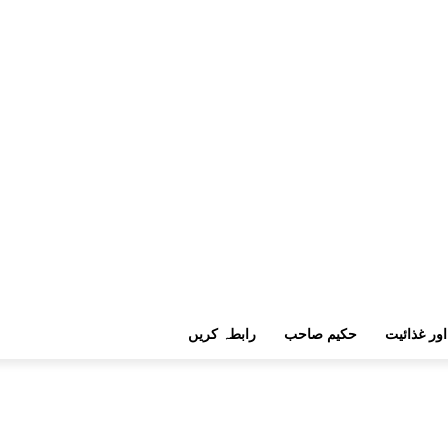
اور غذائیت
حکیم صاحب
رابطہ کریں