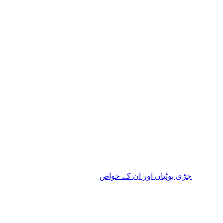
جڑی بوٹیاں اور ان کے خواص