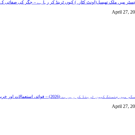
سٹر میں ملک تھیسل(اونٹ کٹارہ) کیوں ٹرینڈ کر رہا ہے – جگر کی صفائی کے 
April 27, 2
و میں جنسنگ کیوں ٹرینڈ کر رہی ہے (2026) – فوائد، استعمالات اور خریداری گائیڈ
April 27, 2