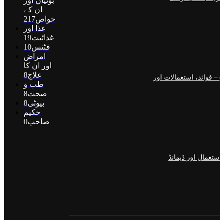
بوٹیاں اور
ان کے
خواص
217
غذا اور
غذائیت
19
فٹنس
10
امراض
اور ان کا
علاج
8
اسگو میں جنسنگ کیوں ٹرینڈ کر رہی ہے (2026) – فوائد، استعمالات اور
طب و
صحت
8
بیوٹی
8
حکیم
صاحب
0
تعمال اور ڈیمانڈ