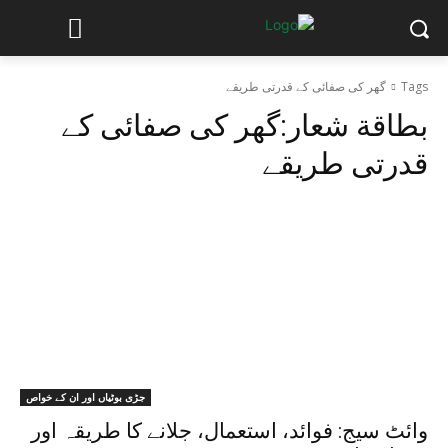
Tags
گھر کی صفائی کے قدرتی طریقے
بطاقة شعار:
گھر کی صفائی کے
قدرتی طریقے
جڑی بوٹیاں اور ان کے خواص
وائٹ سیج: فوائد، استعمال، جلانے کا طریقہ اور