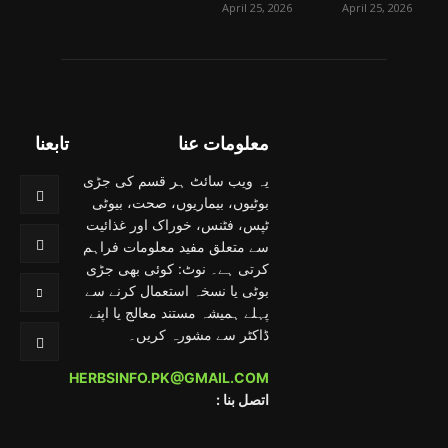
April 25, 2026
April 25, 2026
معلومات عنا
تابعنا
یہ ویب سائٹ ہر قسم کی جڑی
بوٹیوں، بیماریوں، صحت، بیوٹی
ٹپس، فٹنس، خوراک اور غذائیت
سے متعلق مفید معلومات فراہم
کرتی ہے۔ نوٹ: کوئی بھی جڑی
بوٹی یا نسخہ استعمال کرنے سے
پہلے ہمیشہ مستند معالج یا اپنے
ڈاکٹر سے مشورہ کریں۔
HERBSINFO.PK@GMAIL.COM
: اتصل بنا