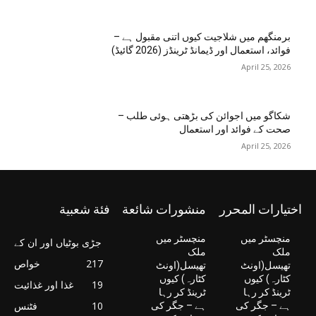
برمنگھم میں شلاجیت کیوں اتنی مقبول ہے –
فوائد، استعمال اور ڈیمانڈ ٹرینڈز (2026 گائیڈ)
April 25, 2026
شکاگو میں اجوائن کی بڑھتی ہوئی طلب –
صحت کے فوائد اور استعمال
April 25, 2026
اختيارات المحرر
منشورات شائعة
فئة شعبية
منچسٹر میں
منچسٹر میں
جڑی بوٹیاں اور ان کے
ملک
ملک
217
خواص
تھیسل(اونٹ
تھیسل(اونٹ
کٹارہ) کیوں
کٹارہ) کیوں
19
غذا اور غذائیت
ٹرینڈ کر رہا
ٹرینڈ کر رہا
10
فٹنس
ہے – جگر کی
ہے – جگر کی