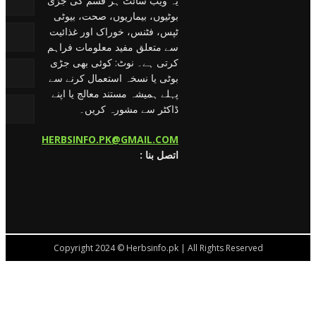
یہ ویب سائٹ ہر قسم کی جڑی
بوٹیوں، بیماریوں، صحت، بیوٹی
ٹپس، فٹنس، خوراک اور غذائیت
سے متعلق مفید معلومات فراہم
کرتی ہے۔ نوٹ: کوئی بھی جڑی
بوٹی یا نسخہ استعمال کرنے سے
پہلے ہمیشہ مستند معالج یا اپنے
ڈاکٹر سے مشورہ کریں۔
HERBSINFO.PK@GMAIL.COM
: اتصل بنا
Copyright 2024 © Herbsinfo.pk | All Rights Reserved