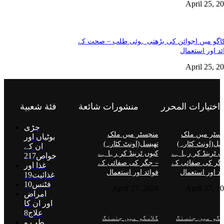
April 25, 2
گو میں اجوائن کی بڑھتی ہوئی طلب – صحت کے
ئد اور استعمال
April 25, 2
اختيارات المحرر
منشورات شائعة
فئة شعبية
جڑی
سٹر میں ملک
منچسٹر میں ملک
بوٹیاں اور
سل(اونٹ کٹارہ)
تھیسل(اونٹ کٹارہ)
ان کے
ں ٹرینڈ کر رہا ہے
کیوں ٹرینڈ کر رہا ہے
خواص
217
گر کی صفائی کے
– جگر کی صفائی کے
غذا اور
ئد اور استعمال
فوائد اور استعمال
غذائیت
19
فٹنس
10
April 27, 2026
April 27, 2
امراض
اور ان کا
علاج
8
سگو میں جنسنگ
گلاسگو میں جنسنگ
طب و