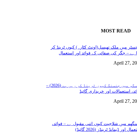
MOST READ
سٹر میں ملک تھیسل(اونٹ کٹارہ) کیوں ٹرینڈ کر
 ہے – جگر کی صفائی کے فوائد اور استعمال
April 27, 2
گلاسگو میں جنسنگ کیوں ٹرینڈ کر رہی ہے (2026) –
ئد، استعمالات اور خریداری گائیڈ
April 27, 2
نگھم میں شلاجیت کیوں اتنی مقبول ہے – فوائد،
مال اور ڈیمانڈ ٹرینڈز (2026 گائیڈ)