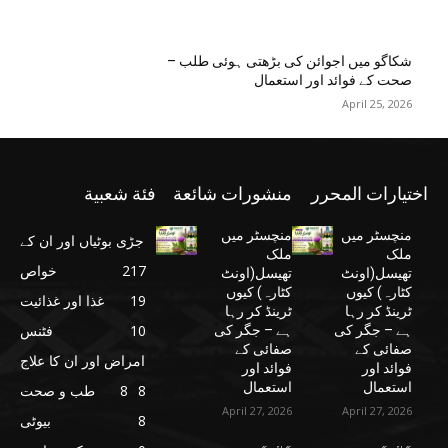
شکاگو میں اجوائن کی بڑھتی ہوئی طلب –
صحت کے فوائد اور استعمال
April 25, 2026
اختيارات المحرر
منشورات شائعة
فئة شعبية
منچسٹر میں
منچسٹر میں
جڑی بوٹیاں اور ان کے
ملک
ملک
217
خواص
تھیسل(اونٹ
تھیسل(اونٹ
کٹارہ) کیوں
کٹارہ) کیوں
19
غذا اور غذائیت
ٹرینڈ کر رہا
ٹرینڈ کر رہا
10
فٹنس
ہے – جگر کی
ہے – جگر کی
صفائی کے
صفائی کے
امراض اور ان کا علاج
فوائد اور
فوائد اور
استعمال
استعمال
8
8
طب و صحت
April 27, 2026
April 27, 2026
8
بیوٹی